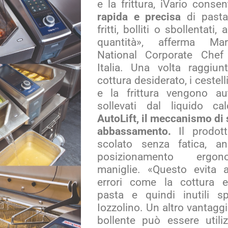
e la frittura, iVario cons
rapida e precisa
di pasta,
fritti, bolliti o sbollentati
quantità», afferma Mar
National Corporate Che
Italia. Una volta raggiun
cottura desiderato, i cestelli
e la frittura vengono a
sollevati dal liquido c
AutoLift, il meccanismo di
abbassamento.
Il prodot
scolato senza fatica, a
posizionamento ergon
maniglie. «Questo evita a
errori come la cottura e
pasta e quindi inutili sp
Iozzolino. Un altro vantagg
bollente può essere utili