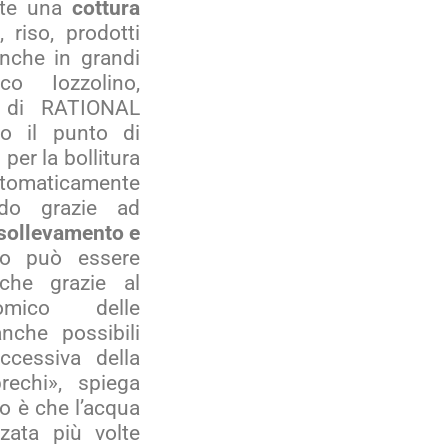
ente una
cottura
 riso, prodotti
, anche in grandi
co Iozzolino,
f di RATIONAL
to il punto di
 per la bollitura
utomaticamente
aldo grazie ad
 sollevamento e
to può essere
nche grazie al
omico delle
nche possibili
ccessiva della
rechi», spiega
io è che l’acqua
zzata più volte