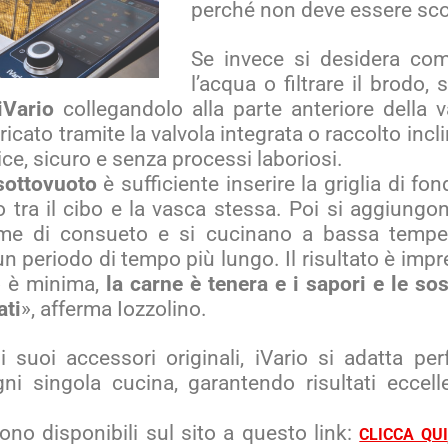
perché non deve essere sco
Se invece si desidera co
l’acqua o filtrare il brodo, 
iVario
collegandolo alla parte anteriore della va
icato tramite la valvola integrata o raccolto incl
e, sicuro e senza processi laboriosi.
sottovuoto
è sufficiente inserire la griglia di fon
o tra il cibo e la vasca stessa. Poi si aggiungono 
me di consueto e si cucinano a bassa tempe
un periodo di tempo più lungo. Il risultato è imp
o è minima,
la carne è tenera e i sapori e le so
ati
», afferma Iozzolino.
i suoi accessori originali, iVario si adatta per
ni singola cucina, garantendo risultati eccelle
ono disponibili sul sito a questo link:
CLICCA QUI