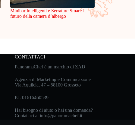
Minibar Intelligenti e Serrature Smart: il
futuro della camera d’albergo
CONTATTACI
PanoramaChef è un marchio di ZAD
Agenzia di Marketing e Comunicazione
Via Aquileia, 47 – 58100 Grosseto
P.I. 01616460539
Hai bisogno di aiuto o hai una domanda?
Contattaci a:
info@panoramachef.it
cy