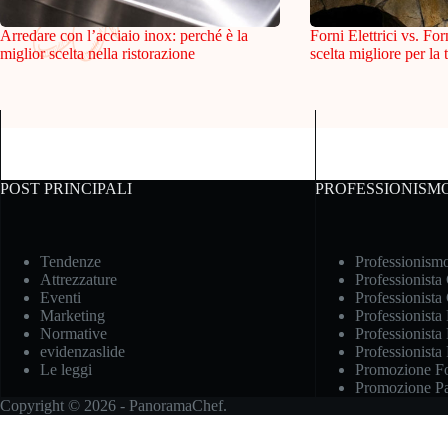
Arredare con l’acciaio inox: perché è la
Forni Elettrici vs. For
miglior scelta nella ristorazione
scelta migliore per la 
POST PRINCIPALI
PROFESSIONISM
Tendenze
Professionism
Attrezzature
Professionista
Eventi
Professionista
Marketing
Professionista
Normative
Professionista 
evidenzaslide
Professionista
Le leggi
Promozione Fo
Promozione Pas
Copyright © 2026 - PanoramaChef.
Informat