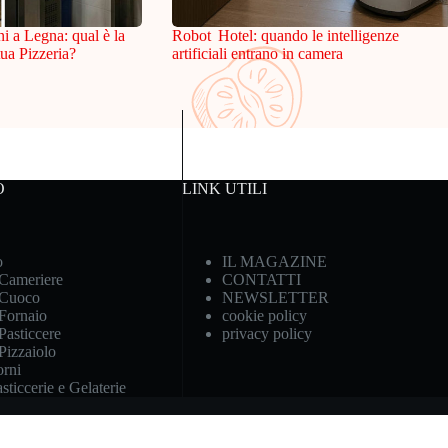
ni a Legna: qual è la
Robot Hotel: quando le intelligenze
tua Pizzeria?
artificiali entrano in camera
O
LINK UTILI
o
IL MAGAZINE
 Cameriere
CONTATTI
 Cuoco
NEWSLETTER
 Fornaio
cookie policy
Pasticcere
privacy policy
 Pizzaiolo
rni
ticcerie e Gelaterie
iva sulla raccolta
Le tue preferenze relative alla priva