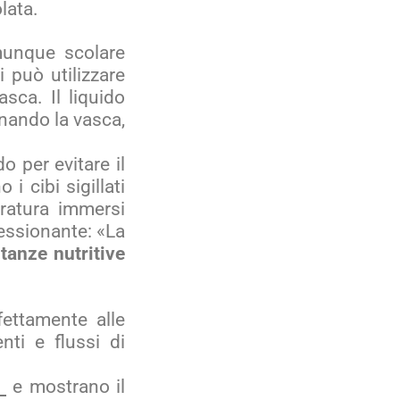
lata.
munque scolare
si può utilizzare
sca. Il liquido
inando la vasca,
do per evitare il
i cibi sigillati
ratura immersi
ressionante: «La
stanze nutritive
fettamente alle
nti e flussi di
e mostrano il