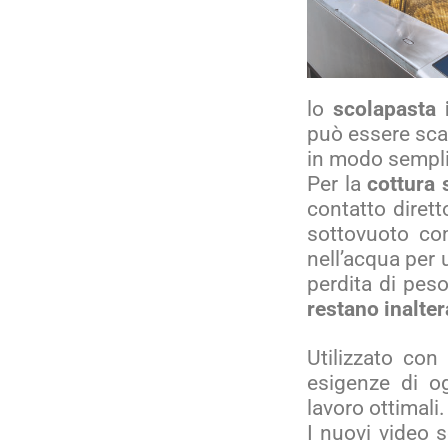
lo
scolapasta 
può essere scar
in modo semplic
Per la
c
ottura 
contatto dirett
sottovuoto co
nell’acqua per 
perdita di pes
restano inalter
Utilizzato con 
esigenze di og
lavoro ottimali.
I nuovi video s