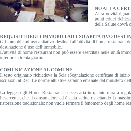
NO ALLA CERT
Altra novità riguar
punti critici richi
della Salute dovrà 
REQUISITI DEGLI IMMOBILI AD USO ABITATIVO DEST
Gli immobili ad uso abitativo destinati all’attività di home restaurant de
destinazione d’uso dell’immobile.
L’attività di home restaurant non può essere esercitata nelle unità immobi
inferiore a trenta giorni.
COMUNICAZIONE AL COMUNE
Il testo originario richiedeva la Scia (Segnalazione certificata di ini
iscrizioni al Rec. Le norme attuative saranno emanate dal ministero del
La legge sugli Home Restaurant è necessaria in quanto mira a regolam
l’esercente, che il consumatore ed è stata scritta rispettando la massim
ristorazione tradizionale: non vuole fermare il fenomeno degli home rest