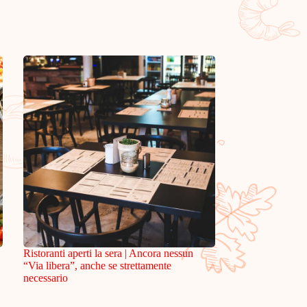
Ristoranti aperti la sera | Ancora nessun
“Via libera”, anche se strettamente
necessario