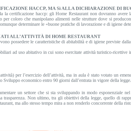
IFICAZIONE HACCP, MA Sì ALLA DICHIARAZIONE DI B
da la certificazione haccp: gli Home Restaurant non dovranno avere la c
esto per coloro che manipolano alimenti nelle strutture dove si produco
comunque determinare le «buone pratiche di lavorazione e di igiene deter
INATI ALL’ATTIVITÀ DI HOME RESTAURANT
vono possedere le caratteristiche di abitabilità e di igiene previste dall
liari ad uso abitativo in cui sono esercitate attività turistico-ricettive
zio attività) per l’esercizio dell’attività, ma in aula è stato votato 
lo Sviluppo economico entro 90 giorni dall’entrata in vigore della legge
entare un settore che si sta sviluppando in modo esponenziale nel no
a trasparenza. Non ultimo, tra gli obiettivi della legge, quello di rappr
aurant, ma allo stesso tempo mira a non renderlo concorrente della risto