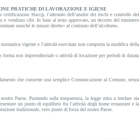
UONE PRATICHE DI LAVORAZIONE E IGIENE
ertificazione Haccp, l’attestato dell’analisi dei rischi e controllo dei
no e vendono cibi. In base al testo approvato, un decreto del ministero
minate nonché le misure dirette» al contrasto dell’alcolismo.
a normativa vigente e l’attività esercitata non comporta la modifica della
 in forma non imprenditoriale o attività di locazione per periodi di durata
un emendamento che consente una semplice Comunicazione al Comune, senza
.
stro Paese. Puntando sulla trasparenza, la legge mira a tutelare sia
esentare un punto di equilibrio fra l’attività degli home restaurant e la
razione tradizionale, vero punto di forza del nostro Paese.