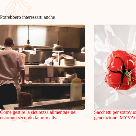
Potrebbero interessarti anche
Come gestire la sicurezza alimentare nei
Sacchetti per sottovu
ristoranti secondo la normativa
generazione: MYVAC p