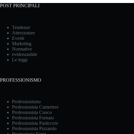
POST PRINCIPALI
Tendenze
Attrezzature
Eventi
Marketing
Normative
evidenzaslide
Le leggi
PROFESSIONISMO
Professionismo
Professionista Cameriere
Professionista Cuoco
Professionista Fornaio
Professionista Pasticcere
Professionista Pizzaiolo
Promozione Forni