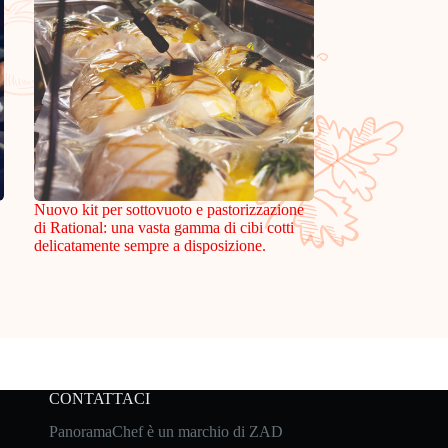
Nuovo kit per sottovuoto e pastorizzazione
di Rational: una vasta gamma di cibi cotti
delicatamente sempre a disposizione.
CONTATTACI
PanoramaChef è un marchio di ZAD