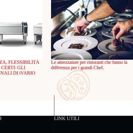
, FLESSIBILITÀ
Le attrezzature per ristoranti che fanno la
 CERTI: GLI
differenza per i grandi Chef.
NALI DI iVARIO
O
LINK UTILI