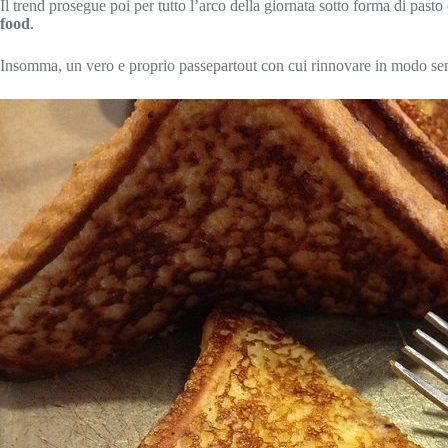
Il trend prosegue poi per tutto l’arco della giornata sotto forma di pasto
food
.
Insomma, un vero e proprio passepartout con cui rinnovare in modo semp