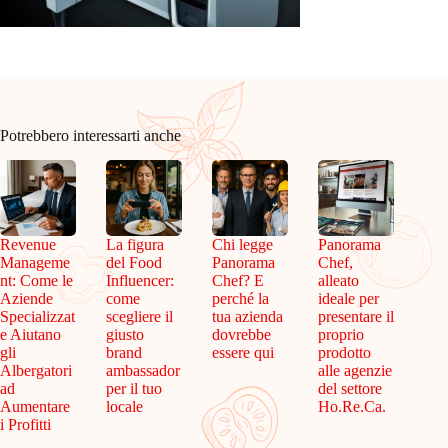
Potrebbero interessarti anche
Revenue
La figura
Chi legge
Panorama
Manageme
del Food
Panorama
Chef,
nt: Come le
Influencer:
Chef? E
alleato
Aziende
come
perché la
ideale per
Specializzat
scegliere il
tua azienda
presentare il
e Aiutano
giusto
dovrebbe
proprio
gli
brand
essere qui
prodotto
Albergatori
ambassador
alle agenzie
ad
per il tuo
del settore
Aumentare
locale
Ho.Re.Ca.
i Profitti