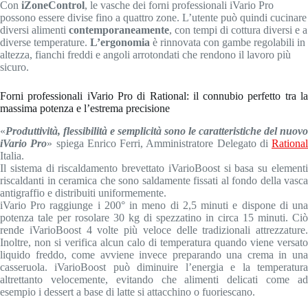
Con
iZoneControl
, le vasche dei forni professionali iVario Pro
possono essere divise fino a quattro zone. L’utente può quindi cucinare
diversi alimenti
contemporaneamente
, con tempi di cottura diversi e a
diverse temperature.
L’ergonomia
è rinnovata con gambe regolabili in
altezza, fianchi freddi e angoli arrotondati che rendono il lavoro più
sicuro.
Forni professionali iVario Pro di Rational: il connubio perfetto tra la
massima potenza e l’estrema precisione
«
Produttività, flessibilità e semplicità sono le caratteristiche del nuovo
iVario Pro
» spiega Enrico Ferri, Amministratore Delegato di
Rational
Italia.
Il sistema di riscaldamento brevettato iVarioBoost si basa su elementi
riscaldanti in ceramica che sono saldamente fissati al fondo della vasca
antigraffio e distribuiti uniformemente.
iVario Pro raggiunge i 200° in meno di 2,5 minuti e dispone di una
potenza tale per rosolare 30 kg di spezzatino in circa 15 minuti. Ciò
rende iVarioBoost 4 volte più veloce delle tradizionali attrezzature.
Inoltre, non si verifica alcun calo di temperatura quando viene versato
liquido freddo, come avviene invece preparando una crema in una
casseruola. iVarioBoost può diminuire l’energia e la temperatura
altrettanto velocemente, evitando che alimenti delicati come ad
esempio i dessert a base di latte si attacchino o fuoriescano.