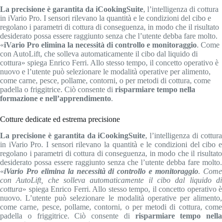
La precisione è garantita da iCookingSuite
, l’intelligenza di cottura
in iVario Pro. I sensori rilevano la quantità e le condizioni del cibo e
regolano i parametri di cottura di conseguenza, in modo che il risultato
desiderato possa essere raggiunto senza che l’utente debba fare molto.
«
iVario Pro elimina la necessità di controllo e monitoraggio
. Come
con AutoLift, che solleva automaticamente il cibo dal liquido di
cottura» spiega Enrico Ferri. Allo stesso tempo, il concetto operativo è
nuovo e l’utente può selezionare le modalità operative per alimento,
come carne, pesce, pollame, contorni, o per metodi di cottura, come
padella o friggitrice. Ciò consente di
risparmiare tempo nella
formazione e nell’apprendimento
.
Cotture dedicate ed estrema precisione
La precisione è garantita da iCookingSuite
, l’intelligenza di cottura
in iVario Pro. I sensori rilevano la quantità e le condizioni del cibo e
regolano i parametri di cottura di conseguenza, in modo che il risultato
desiderato possa essere raggiunto senza che l’utente debba fare molto.
«
iVario Pro elimina la necessità di controllo e monitoraggio
. Com
con AutoLift, che solleva automaticamente il cibo dal liquido di
cottura
» spiega Enrico Ferri. Allo stesso tempo, il concetto operativo è
nuovo. L’utente può selezionare le modalità operative per alimento,
come carne, pesce, pollame, contorni, o per metodi di cottura, come
padella o friggitrice. Ciò consente di
risparmiare tempo nella