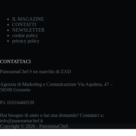
IL MAGAZINE
CONTATTI
NEWSLETTER
cookie policy
privacy policy
CONTATTACI
PanoramaChef è un marchio di ZAD
Agenzia di Marketing e Comunicazione Via Aquileia, 47 –
58100 Grosseto
P.I. 01616460539
Hai bisogno di aiuto o hai una domanda? Contattaci a:
info@panoramachef.it
Copyright © 2026 - PanoramaChef.