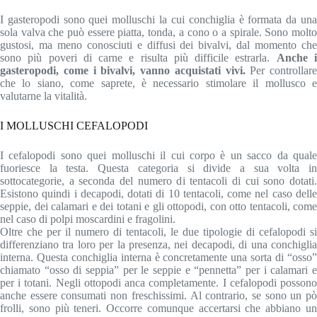
I gasteropodi sono quei molluschi la cui conchiglia è formata da una
sola valva che può essere piatta, tonda, a cono o a spirale. Sono molto
gustosi, ma meno conosciuti e diffusi dei bivalvi, dal momento che
sono più poveri di carne e risulta più difficile estrarla.
Anche 
gasteropodi, come i bivalvi, vanno acquistati vivi.
Per controllare
che lo siano, come saprete, è necessario stimolare il mollusco e
valutarne la vitalità.
I MOLLUSCHI CEFALOPODI
I cefalopodi sono quei molluschi il cui corpo è un sacco da quale
fuoriesce la testa. Questa categoria si divide a sua volta in
sottocategorie, a seconda del numero di tentacoli di cui sono dotati.
Esistono quindi i decapodi, dotati di 10 tentacoli, come nel caso delle
seppie, dei calamari e dei totani e gli ottopodi, con otto tentacoli, come
nel caso di polpi moscardini e fragolini.
Oltre che per il numero di tentacoli, le due tipologie di cefalopodi si
differenziano tra loro per la presenza, nei decapodi, di una conchiglia
interna. Questa conchiglia interna è concretamente una sorta di “osso”
chiamato “osso di seppia” per le seppie e “pennetta” per i calamari e
per i totani. Negli ottopodi anca completamente. I cefalopodi possono
anche essere consumati non freschissimi. Al contrario, se sono un pò
frolli, sono più teneri. Occorre comunque accertarsi che abbiano un