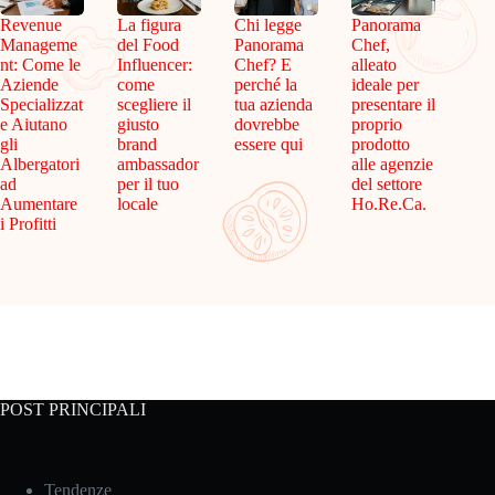
Revenue
La figura
Chi legge
Panorama
Manageme
del Food
Panorama
Chef,
nt: Come le
Influencer:
Chef? E
alleato
Aziende
come
perché la
ideale per
Specializzat
scegliere il
tua azienda
presentare il
e Aiutano
giusto
dovrebbe
proprio
gli
brand
essere qui
prodotto
Albergatori
ambassador
alle agenzie
ad
per il tuo
del settore
Aumentare
locale
Ho.Re.Ca.
i Profitti
POST PRINCIPALI
Tendenze