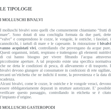
LE TIPOLOGIE
I MOLLUSCHI BIVALVI
I molluschi bivalvi sono quelli che comunemente chiamiamo “frutti di
mare”. Sono dotati di una conchiglia formata da due parti, dette
“valve” e comprendono le cozze, le vongole, le ostriche, i fasolari, i
cannolicchi, i tartufi di mare e le capesante. In ristorazione
i bivalv
vanno acquistati vivi
, controllando che provengano da acque pure.
Questi organismi, infatti, respirano e trattengono gli elementi nutritivi
di cui hanno bisogno per vivere filtrando l’acqua attraverso
piccolissime aperture. A tal proposito esiste una specifica normativa
che ne detta le condizioni di pesca, di allevamento e di trasporto. I
bivalvi devono giungere al consumatore in confezioni di rete sigillate,
recanti un’etichetta che ne indichi il nome, la provenienza e la data di
scadenza.
Alcuni bivalvi, come le cozze, le ostriche e le vongole veraci, devono
essere obbligatoriamente depurati in strutture autorizzate. E’ possibile
verificare questo passaggio, controllando in etichetta se è citato
l’impianto d’origine.
I MOLLUSCHI GASTEROPODI