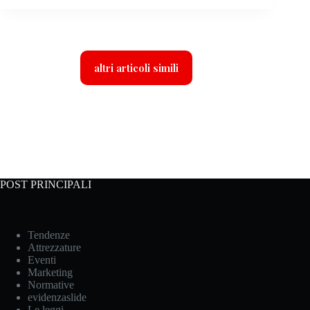
altri articoli simili
POST PRINCIPALI
Tendenze
Attrezzature
Eventi
Marketing
Normative
evidenzaslide
Le leggi