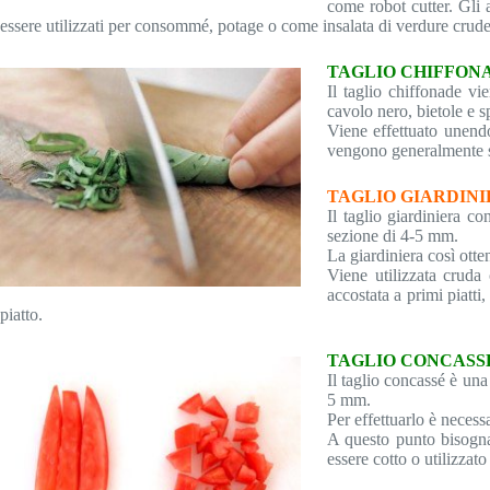
come robot cutter. Gli a
essere utilizzati per consommé, potage o come insalata di verdure crude
TAGLIO CHIFFON
Il taglio chiffonade vi
cavolo nero, bietole e s
Viene effettuato unendo 
vengono generalmente st
TAGLIO GIARDIN
Il taglio giardiniera c
sezione di 4-5 mm.
La giardiniera così otte
Viene utilizzata cruda
accostata a primi piatt
piatto.
TAGLIO CONCASS
Il taglio concassé è una
5 mm.
Per effettuarlo è necess
A questo punto bisogna 
essere cotto o utilizzato