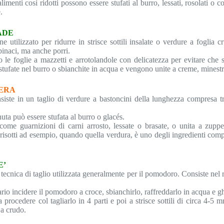
limenti così ridotti possono essere stufati al burro, lessati, rosolati o
.
ADE
ene utilizzato per ridurre in strisce sottili insalate o verdure a foglia
pinaci, ma anche porri.
le foglie a mazzetti e arrotolandole con delicatezza per evitare che si s
ufate nel burro o sbianchite in acqua e vengono unite a creme, minestre
IERA
onsiste in un taglio di verdure a bastoncini della lunghezza compresa 
nuta può essere stufata al burro o glacés.
 come guarnizioni di carni arrosto, lessate o brasate, o unita a zup
i, risotti ad esempio, quando quella verdura, è uno degli ingredienti com
E’
 tecnica di taglio utilizzata generalmente per il pomodoro. Consiste nel r
ario incidere il pomodoro a croce, sbianchirlo, raffreddarlo in acqua e 
procedere col tagliarlo in 4 parti e poi a strisce sottili di circa 4-5
 a crudo.