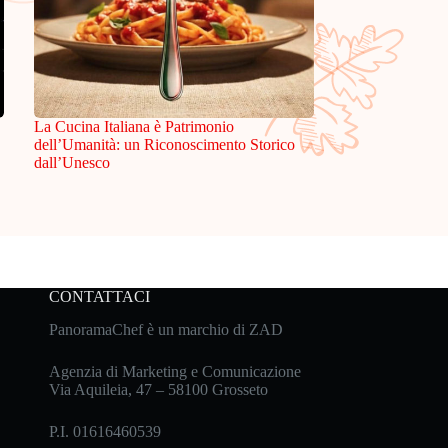
La Cucina Italiana è Patrimonio
dell’Umanità: un Riconoscimento Storico
dall’Unesco
CONTATTACI
PanoramaChef è un marchio di ZAD
Agenzia di Marketing e Comunicazione
Via Aquileia, 47 – 58100 Grosseto
P.I. 01616460539