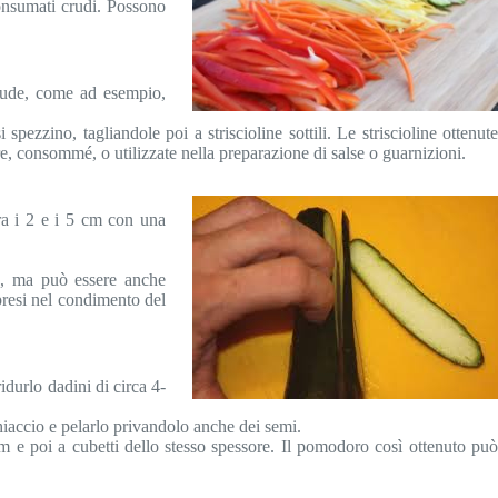
 consumati crudi. Possono
 crude, come ad esempio,
pezzino, tagliandole poi a striscioline sottili. Le striscioline ottenute
, consommé, o utilizzate nella preparazione di salse o guarnizioni.
tra i 2 e i 5 cm con una
pe, ma può essere anche
presi nel condimento del
idurlo dadini di circa 4-
ghiaccio e pelarlo privandolo anche dei semi.
 mm e poi a cubetti dello stesso spessore. Il pomodoro così ottenuto può