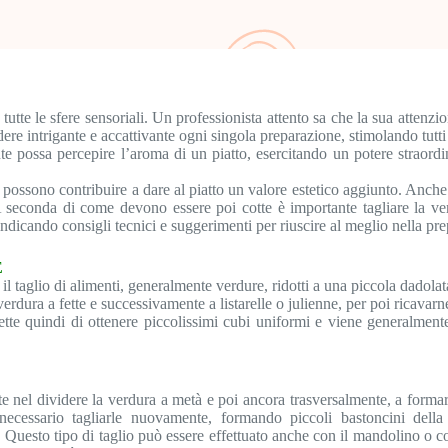
e tutte le sfere sensoriali. Un professionista attento sa che la sua attenz
ere intrigante e accattivante ogni singola preparazione, stimolando tutti 
e possa percepire l’aroma di un piatto, esercitando un potere straordi
, possono contribuire a dare al piatto un valore estetico aggiunto. Anch
A seconda di come devono essere poi cotte è importante tagliare la v
 indicando consigli tecnici e suggerimenti per riuscire al meglio nella pre
E
a il taglio di alimenti, generalmente verdure, ridotti a una piccola dadolat
 verdura a fette e successivamente a listarelle o julienne, per poi ricavarn
ette quindi di ottenere piccolissimi cubi uniformi e viene generalmen
E
ste nel dividere la verdura a metà e poi ancora trasversalmente, a formar
essario tagliarle nuovamente, formando piccoli bastoncini della 
Questo tipo di taglio può essere effettuato anche con il mandolino o con