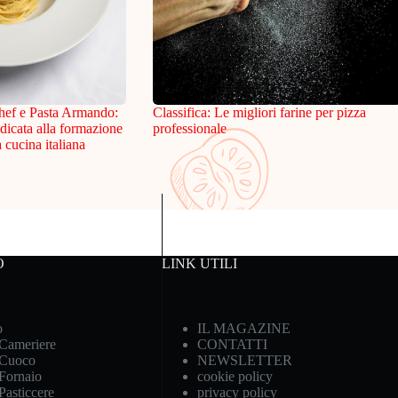
hef e Pasta Armando:
Classifica: Le migliori farine per pizza
dicata alla formazione
professionale
a cucina italiana
O
LINK UTILI
o
IL MAGAZINE
 Cameriere
CONTATTI
 Cuoco
NEWSLETTER
 Fornaio
cookie policy
Pasticcere
privacy policy