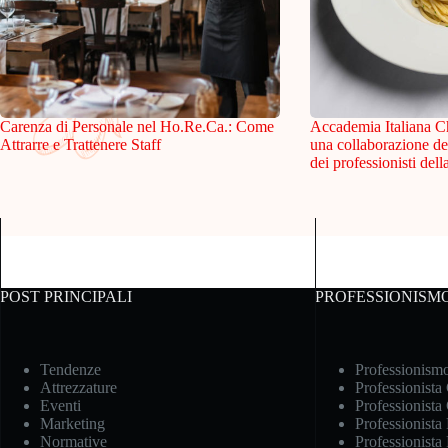
Carenza di Personale nel Ho.Re.Ca.: Come
Accademia Italiana C
Attrarre e Trattenere Staff
una collaborazione de
dei professionisti dell
POST PRINCIPALI
PROFESSIONISM
Tendenze
Professionism
Attrezzature
Professionista
Eventi
Professionista
Marketing
Professionista
Normative
Professionista 