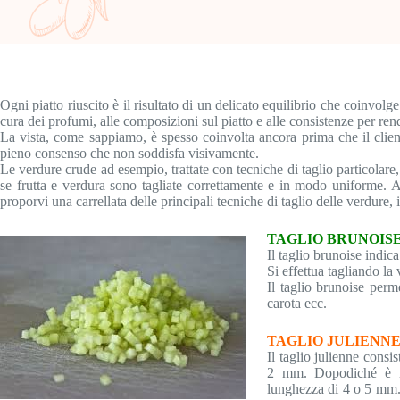
Ogni piatto riuscito è il risultato di un delicato equilibrio che coinvolg
cura dei profumi, alle composizioni sul piatto e alle consistenze per rend
La vista, come sappiamo, è spesso coinvolta ancora prima che il client
pieno consenso che non soddisfa visivamente.
Le verdure crude ad esempio, trattate con tecniche di taglio particolare
se frutta e verdura sono tagliate correttamente e in modo uniforme. 
proporvi una carrellata delle principali tecniche di taglio delle verdure,
TAGLIO BRUNOIS
Il taglio brunoise indic
Si effettua tagliando la
Il taglio brunoise perm
carota ecc.
TAGLIO JULIENN
Il taglio julienne consi
2 mm. Dopodiché è nec
lunghezza di 4 o 5 mm. 