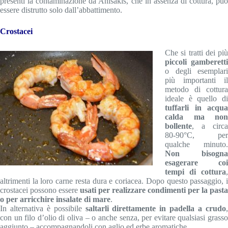
presenti la contaminazione da Anisakis, che in assenza di cottura, può
essere distrutto solo dall’abbattimento.
Crostacei
Che si tratti dei più
piccoli gamberetti
o degli esemplari
più importanti il
metodo di cottura
ideale è quello di
tuffarli in acqua
calda ma non
bollente
, a circa
80-90°C, per
qualche minuto.
Non bisogna
esagerare coi
tempi di cottura
,
altrimenti la loro carne resta dura e coriacea. Dopo questo passaggio, i
crostacei possono essere
usati per realizzare condimenti per la pasta
o per arricchire insalate di mare
.
In alternativa è possibile
saltarli direttamente in padella a crudo
con un filo d’olio di oliva – o anche senza, per evitare qualsiasi grasso
aggiunto – accompagnandoli con aglio ed erbe aromatiche.