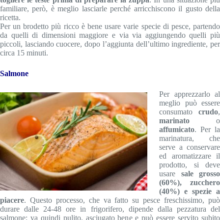
familiare, però, è meglio lasciarle perché arricchiscono il gusto della
ricetta.
Per un brodetto più ricco è bene usare varie specie di pesce, partendo
da quelli di dimensioni maggiore e via via aggiungendo quelli più
piccoli, lasciando cuocere, dopo l’aggiunta dell’ultimo ingrediente, per
circa 15 minuti.
Salmone
Per apprezzarlo al
meglio può essere
consumato
crudo
,
marinato
o
affumicato
. Per la
marinatura, che
serve a conservare
ed aromatizzare il
prodotto, si deve
usare
sale grosso
(60%), zucchero
(40%) e spezie a
piacere
. Questo processo, che va fatto su pesce freschissimo, può
durare dalle 24-48 ore in frigorifero, dipende dalla pezzatura del
salmone: va quindi pulito, asciugato bene e può essere servito subito