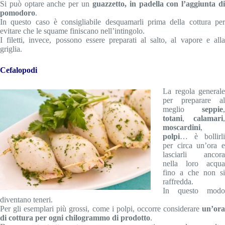
Si può optare anche per un
guazzetto, in padella con l’aggiunta d
pomodoro
.
In questo caso è consigliabile desquamarli prima della cottura per
evitare che le squame finiscano nell’intingolo.
I filetti, invece, possono essere preparati al salto, al vapore e alla
griglia.
Cefalopodi
La regola generale
per preparare al
meglio
seppie
,
totani
,
calamari
,
moscardini
,
polpi
… è bollirli
per circa un’ora e
lasciarli ancora
nella loro acqua
fino a che non si
raffredda.
In questo modo
diventano teneri.
Per gli esemplari più grossi, come i polpi, occorre considerare
un’ora
di cottura per ogni chilogrammo di prodotto
.