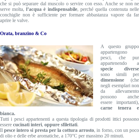
che si può separare dal muscolo o servire con esso. Anche se non ne
serve molta,
l’acqua è indispensabile
, perché quella contenuta nelle
conchiglie non è sufficiente per formare abbastanza vapore da far
aprire le valve.
Orata, branzino & Co
A questo gruppo
appartengono
pesci, che pur
appartenendo a
specie diverse
sono simili per
dimensione
(che
negli esemplari non
da allevamento
possono anche
essere importanti),
carne tenera e
bianca.
Tutti i pesci appartenenti a questa tipologia di prodotti ittici possono
essere
cucinati interi
,
oppure sfilettati
.
Il
pesce intero si presta per la cottura arrosto
, in forno, con un poc
di olio e delle erbe aromatiche, a 170°C per massimo 20 minuti.