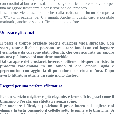
con crostini al burro e insalatine di stagione, richiudere sottovuoto per
una maggiore freschezza e conservazione del prodotto. .
Il salmone viene esaltato anche dalla
cottura in forno
(sempre 
170°C) o in padella, per 6-7 minuti. Anche in questo caso è possibile
marinarlo, anche se sono sufficienti un paio d’ore.
Utilizzare gli avanzi
Il pesce è troppo prezioso perché qualcosa vada sprecato. Con
scarti, teste e lische si possono preparare fondi con cui bagnare
l’esemplare da cui sono stati ottenuti, che così acquista un sapore
ancora più inteso e si mantiene morbido.
Dal carapace dei crostacei, invece, si ottiene il bisque: un ristretto
prodotto rosolandolo in un fondo di olio, cipolla, aglio e
peperoncino con aggiunta di pomodoro per circa un’ora. Dopo
averlo filtrato si ottiene un sugo molto gustoso.
I segreti per una perfetta sfilettatura
Per un servizio migliore e più elegante, è bene offrire pesci come il
branzino o l’orata, già sfilettati e senza spine.
Per ottenere i filetti, si posiziona il pesce intero sul tagliere e si
elimina la testa passando il coltello sotto le pinne e le branchie. Si