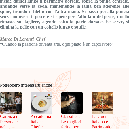
incide quindi lungo il perimetro dorsale, sopra la pinna centrale,
andando verso la coda, mantenendo la lama ben aderente alle
spine, tirando il filetto con l’altra mano. Si passa poi alla pancia
senza muovere il pesce e si ripete per l’alto lato del pesce, quello
rimasto sul tagliere, agendo sotto la parte dorsale. Se serve, si
elimina la pelle con un coltello lungo e sottile.
Marco Di Lorenzi Chef
“Quando la passione diventa arte, ogni piatto è un capolavoro”
Potrebbero interessarti anche
Carenza di
Accademia
Classifica:
La Cucina
Personale
Italiana
Le migliori
Italiana è
nel
Chef e
farine per
Patrimonio