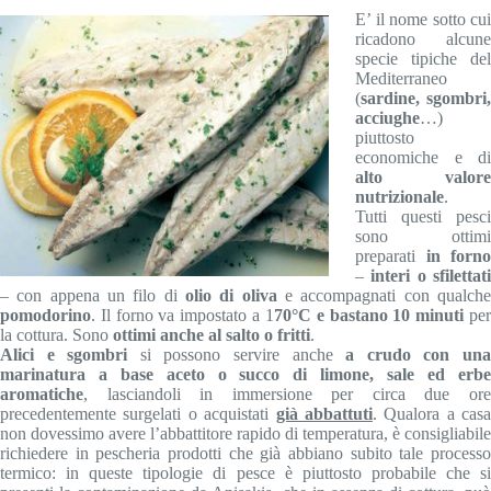
E’ il nome sotto cui
ricadono alcune
specie tipiche del
Mediterraneo
(
sardine, sgombri,
acciughe
…)
piuttosto
economiche e di
alto valore
nutrizionale
.
Tutti questi pesci
sono ottimi
preparati
in forno
–
interi o sfilettat
– con appena un filo di
olio di oliva
e accompagnati con qualch
pomodorino
. Il forno va impostato a 1
70°C e bastano 10 minuti
pe
la cottura. Sono
ottimi anche al salto o fritti
.
Alici e sgombri
si possono servire anche
a crudo con un
marinatura a base aceto o succo di limone, sale ed erbe
aromatiche
, lasciandoli in immersione per circa due ore
precedentemente surgelati o acquistati
già abbattuti
. Qualora a casa
non dovessimo avere l’abbattitore rapido di temperatura, è consigliabile
richiedere in pescheria prodotti che già abbiano subito tale processo
termico: in queste tipologie di pesce è piuttosto probabile che si