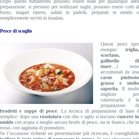
Dopo questo trattamento possono essere usati per qualunque altra
preparazione: si prestano per realizzare sughi, possono essere cotti al
forno, magari ripieni, saltati in padelli, preparati in umido o
semplicemente serviti in insalata.
Pesce di scoglio
Questi pesci (per
esempio
triglia,
scorfano,
gallinella di
mare
…) sono
accomunati da una
carne piuttosto
grassa e molto
saporita
. Il modo
migliore per
valorizzarla è la
preparazione di
brodetti e zuppe di pesce
. La tecnica di preparazione di base 
semplice: dopo una
rosolatura
con olio e aglio si lasciano
cuocere i
umido
con acqua o meglio ancora brodo di pesce, sia in bianco, che in
rosso, con aggiunta di pomodoro.
Se l’occasione richiede un presentazione più ricercata, è consigliabile
togliere le teste prima di preparare la zuppa
. In una situazione pi