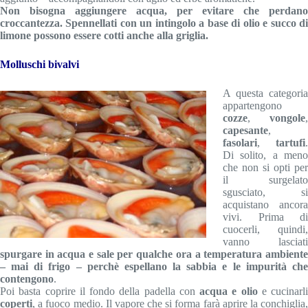
Non bisogna aggiungere acqua, per evitare che perdano
croccantezza. Spennellati con un intingolo a base di olio e succo di
limone possono essere cotti anche alla griglia.
Molluschi bivalvi
A questa categoria
appartengono
cozze
,
vongole
,
capesante
,
fasolari
,
tartufi
.
Di solito, a meno
che non si opti per
il surgelato
sgusciato, si
acquistano ancora
vivi. Prima di
cuocerli, quindi,
vanno lasciati
spurgare in acqua e sale per qualche ora a temperatura ambiente
– mai di frigo – perchè espellano la sabbia e le impurità che
contengono
.
Poi basta coprire il fondo della padella con
acqua e olio
e cucinarli
coperti
, a fuoco medio. Il vapore che si forma farà aprire la conchiglia,