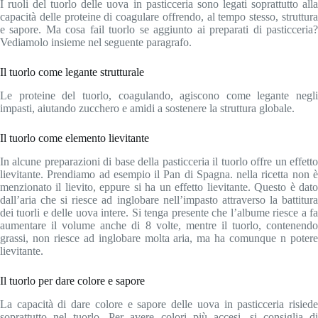
I ruoli del tuorlo delle uova in pasticceria sono legati soprattutto alla
capacità delle proteine di coagulare offrendo, al tempo stesso, struttura
e sapore. Ma cosa fail tuorlo se aggiunto ai preparati di pasticceria?
Vediamolo insieme nel seguente paragrafo.
Il tuorlo come legante strutturale
Le proteine del tuorlo, coagulando, agiscono come legante negli
impasti, aiutando zucchero e amidi a sostenere la struttura globale.
Il tuorlo come elemento lievitante
In alcune preparazioni di base della pasticceria il tuorlo offre un effetto
lievitante. Prendiamo ad esempio il Pan di Spagna. nella ricetta non è
menzionato il lievito, eppure si ha un effetto lievitante. Questo è dato
dall’aria che si riesce ad inglobare nell’impasto attraverso la battitura
dei tuorli e delle uova intere. Si tenga presente che l’albume riesce a fa
aumentare il volume anche di 8 volte, mentre il tuorlo, contenendo
grassi, non riesce ad inglobare molta aria, ma ha comunque n potere
lievitante.
Il tuorlo per dare colore e sapore
La capacità di dare colore e sapore delle uova in pasticceria risiede
soprattutto nel tuorlo. Per avere colori più accesi, si consiglia di