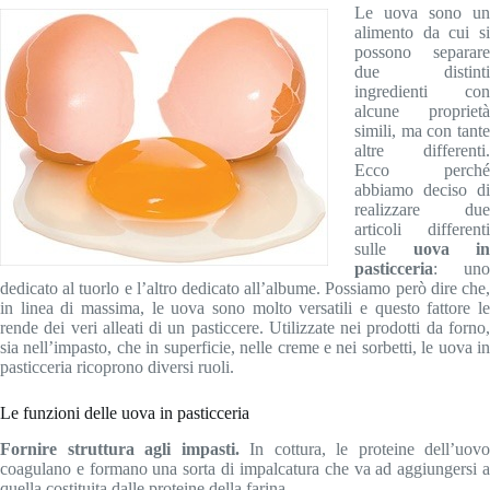
Le uova sono un
alimento da cui si
possono separare
due distinti
ingredienti con
alcune proprietà
simili, ma con tante
altre differenti.
Ecco perché
abbiamo deciso di
realizzare due
articoli differenti
sulle
uova in
pasticceria
: uno
dedicato al tuorlo e l’altro dedicato all’albume. Possiamo però dire che,
in linea di massima, le uova sono molto versatili e questo fattore le
rende dei veri alleati di un pasticcere. Utilizzate nei prodotti da forno,
sia nell’impasto, che in superficie, nelle creme e nei sorbetti, le uova in
pasticceria ricoprono diversi ruoli.
Le funzioni delle uova in pasticceria
Fornire struttura agli impasti.
In cottura, le proteine dell’uovo
coagulano e formano una sorta di impalcatura che va ad aggiungersi a
quella costituita dalle proteine della farina.