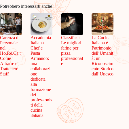
Potrebbero interessarti anche
Carenza di
Accademia
Classifica:
La Cucina
Personale
Italiana
Le migliori
Italiana è
nel
Chef e
farine per
Patrimonio
Ho.Re.Ca.:
Pasta
pizza
dell’Umanit
Come
Armando:
professional
à: un
Attrarre e
una
e
Riconoscim
Trattenere
collaborazi
ento Storico
Staff
one
dall’Unesco
dedicata
alla
formazione
dei
professionis
ti della
cucina
italiana