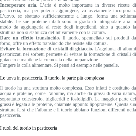
Incorporare aria.
L’aria è molto importante in diverse ricette d
pasticceria, ma per poterla aggiungere, va ovviamente incorporata.
L’uovo, se sbattuto sufficientemente a lungo, forma una schiuma
stabile. Le sue proteine infatti sono in grado di intrappolare aria in
modo da aggiungerla al resto degli ingredienti, sino a quando la
struttura non si stabilizza definitivamente con la cottura.
Dare un effetto translucido.
Il tuorlo, spennellato sui prodotti d
forno, offre un effetto translucido che resiste alla cottura.
Evitare la formazione di cristalli di ghiaccio.
L’aggiunta di album
pastorizzati nei sorbetti permette di evitare la formazione di cristalli di
ghiaccio e mantiene la cremosità della preparazione.
Fungere la colla alimentare. Si pensi ad esempio nelle pastelle.
Le uova in pasticceria. Il tuorlo, la parte più complessa
Il tuorlo ha una struttura molto complessa. Esso infatti è costituito da
acqua e proteine, come l’albume, ma anche da grassi di varia natura,
soprattutto colesterolo, trigliceridi e fosfolipidi). La maggior parte dei
grassi è legata alle proteine, chiamate appunto lipoproteine. Questa sua
struttura fa sì che l’albume e il tuorlo abbiano funzioni differenti nella
pasticceria.
I ruoli del tuorlo in pasticceria