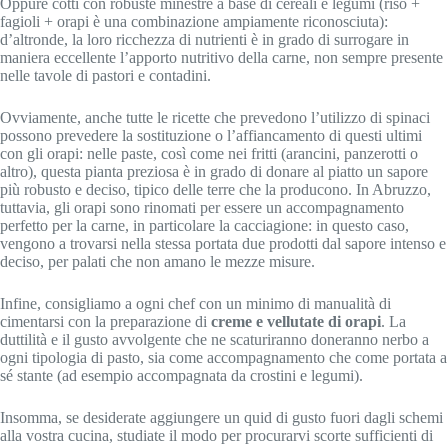
Oppure cotti con robuste minestre a base di cereali e legumi (riso +
fagioli + orapi è una combinazione ampiamente riconosciuta):
d’altronde, la loro ricchezza di nutrienti è in grado di surrogare in
maniera eccellente l’apporto nutritivo della carne, non sempre presente
nelle tavole di pastori e contadini.
Ovviamente, anche tutte le ricette che prevedono l’utilizzo di spinaci
possono prevedere la sostituzione o l’affiancamento di questi ultimi
con gli orapi: nelle paste, così come nei fritti (arancini, panzerotti o
altro), questa pianta preziosa è in grado di donare al piatto un sapore
più robusto e deciso, tipico delle terre che la producono. In Abruzzo,
tuttavia, gli orapi sono rinomati per essere un accompagnamento
perfetto per la carne, in particolare la cacciagione: in questo caso,
vengono a trovarsi nella stessa portata due prodotti dal sapore intenso e
deciso, per palati che non amano le mezze misure.
Infine, consigliamo a ogni chef con un minimo di manualità di
cimentarsi con la preparazione di
creme e vellutate di orapi
. La
duttilità e il gusto avvolgente che ne scaturiranno doneranno nerbo a
ogni tipologia di pasto, sia come accompagnamento che come portata a
sé stante (ad esempio accompagnata da crostini e legumi).
Insomma, se desiderate aggiungere un quid di gusto fuori dagli schemi
alla vostra cucina, studiate il modo per procurarvi scorte sufficienti di