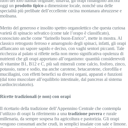
fuori del loro habitat originale; tuttavia, gli orapi rimangono ancora
oggi un
prodotto tipico
a dimensione locale, nonché una delle
specialità più prelibate dell’eccellente cucina montanara abruzzese e
molisana.
Merito del generoso e insolito spettro organolettico che questa curiosa
varietà di spinacio selvatico (come tale l’orapo è classificato),
conosciuto anche come “farinello buon-Enrico”, mette in mostra. Al
classico retrogusto ferroso e amarognolo degli spinaci, infatti, gli orapi
affiancano un sapore sapido e deciso, con vaghi sentori piccanti. Tale
ricchezza al palato si riflette nella non meno significativa opulenza di
nutrienti che gli orapi apportano all’organismo: quantità considerevoli
di vitamine B1, B12 e C, più sali minerali come calcio, fosforo, zinco,
potassio, rame e sodio, ma anche carotene, betacarotene, clorofilla e
mucillagini, con effetti benefici su diversi organi, apparati e funzioni
(dal tono muscolare all’equilibrio intestinale, dal pancreas al sistema
cardiocircolatorio).
Ricette tradizionali (e non) con orapi
Il ricettario della tradizione dell’Appennino Centrale che contempla
l’utilizzo di orapi fa riferimento a una
tradizione povera
e rurale
millenaria, da sempre sospesa fra agricoltura e pastorizia. Gli orapi
vengono consumati anche crudi, in semplici insalate con sale e limone.