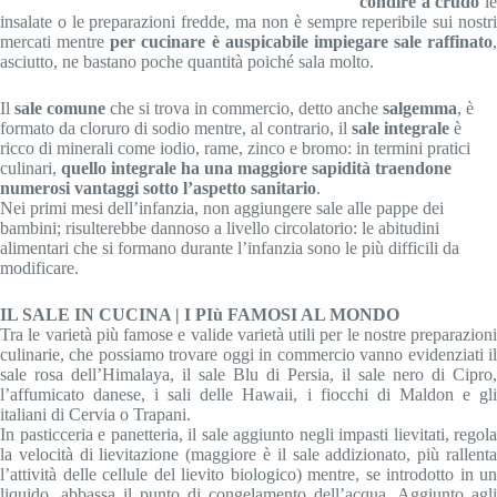
condire a crudo
l
insalate o le preparazioni fredde, ma non è sempre reperibile sui nostri
mercati mentre
per cucinare è auspicabile impiegare sale raffinato
,
asciutto, ne bastano poche quantità poiché sala molto.
Il
sale comune
che si trova in commercio, detto anche
salgemma
, è
formato da cloruro di sodio mentre, al contrario, il
sale integrale
è
ricco di minerali come iodio, rame, zinco e bromo: in termini pratici
culinari,
quello integrale ha una maggiore sapidità traendone
numerosi vantaggi sotto l’aspetto sanitario
.
Nei primi mesi dell’infanzia, non aggiungere sale alle pappe dei
bambini; risulterebbe dannoso a livello circolatorio: le abitudini
alimentari che si formano durante l’infanzia sono le più difficili da
modificare.
IL SALE IN CUCINA | I PIù FAMOSI AL MONDO
Tra le varietà più famose e valide varietà utili per le nostre preparazioni
culinarie, che possiamo trovare oggi in commercio vanno evidenziati il
sale rosa dell’Himalaya, il sale Blu di Persia, il sale nero di Cipro,
l’affumicato danese, i sali delle Hawaii, i fiocchi di Maldon e gli
italiani di Cervia o Trapani.
In pasticceria e panetteria, il sale aggiunto negli impasti lievitati, regola
la velocità di lievitazione (maggiore è il sale addizionato, più rallenta
l’attività delle cellule del lievito biologico) mentre, se introdotto in un
liquido, abbassa il punto di congelamento dell’acqua. Aggiunto agli