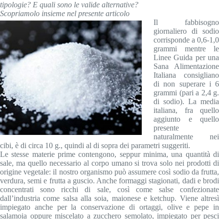
tipologie? E quali sono le valide alternative?
Scopriamolo insieme nel presente articolo
Il fabbisogno
giornaliero di sodio
corrisponde a 0,6-1,0
grammi mentre le
Linee Guida per una
Sana Alimentazione
Italiana consigliano
di non superare i 6
grammi (pari a 2,4 g.
di sodio). La media
italiana, fra quello
aggiunto e quello
presente
naturalmente nei
cibi, è di circa 10 g., quindi al di sopra dei parametri suggeriti.
Le stesse materie prime contengono, seppur minima, una quantità di
sale, ma quello necessario al corpo umano si trova solo nei prodotti di
origine vegetale: il nostro organismo può assumere così sodio da frutta,
verdura, semi e frutta a guscio. Anche formaggi stagionati, dadi e brodi
concentrati sono ricchi di sale, così come salse confezionate
dall’industria come salsa alla soia, maionese e ketchup. Viene altresì
impiegato anche per la conservazione di ortaggi, olive e pepe in
salamoia oppure miscelato a zucchero semolato, impiegato per pesci