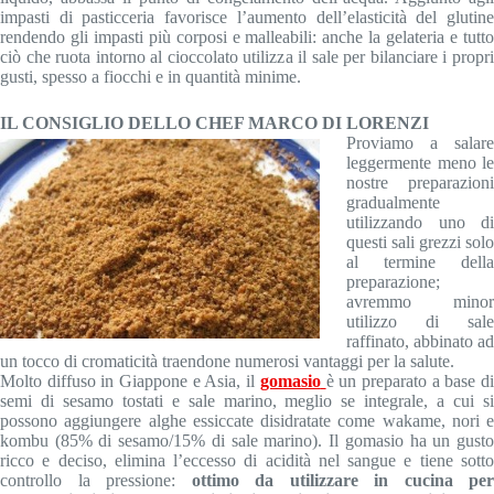
impasti di pasticceria favorisce l’aumento dell’elasticità del glutine
rendendo gli impasti più corposi e malleabili: anche la gelateria e tutto
ciò che ruota intorno al cioccolato utilizza il sale per bilanciare i propri
gusti, spesso a fiocchi e in quantità minime.
IL CONSIGLIO DELLO CHEF MARCO DI LORENZI
Proviamo a salare
leggermente meno le
nostre preparazioni
gradualmente
utilizzando uno di
questi sali grezzi solo
al termine della
preparazione;
avremmo minor
utilizzo di sale
raffinato, abbinato ad
un tocco di cromaticità traendone numerosi vantaggi per la salute.
Molto diffuso in Giappone e Asia, il
gomasio
è un preparato a base d
semi di sesamo tostati e sale marino, meglio se integrale, a cui si
possono aggiungere alghe essiccate disidratate come wakame, nori e
kombu (85% di sesamo/15% di sale marino). Il gomasio ha un gusto
ricco e deciso, elimina l’eccesso di acidità nel sangue e tiene sotto
controllo la pressione:
ottimo da utilizzare in cucina per