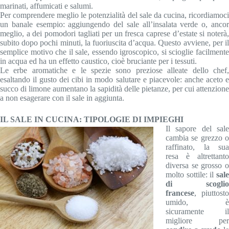
marinati, affumicati e salumi.
Per comprendere meglio le potenzialità del sale da cucina, ricordiamoci
un banale esempio: aggiungendo del sale all’insalata verde o, ancor
meglio, a dei pomodori tagliati per un fresca caprese d’estate si noterà,
subito dopo pochi minuti, la fuoriuscita d’acqua. Questo avviene, per il
semplice motivo che il sale, essendo igroscopico, si scioglie facilmente
in acqua ed ha un effetto caustico, cioè bruciante per i tessuti.
Le erbe aromatiche e le spezie sono preziose alleate dello chef,
esaltando il gusto dei cibi in modo salutare e piacevole: anche aceto e
succo di limone aumentano la sapidità delle pietanze, per cui attenzione
a non esagerare con il sale in aggiunta.
IL SALE IN CUCINA: TIPOLOGIE DI IMPIEGHI
Il sapore del sale
cambia se grezzo o
raffinato, la sua
resa è altrettanto
diversa se grosso o
molto sottile: il
sal
di scoglio
francese
, piuttosto
umido, è
sicuramente il
migliore per