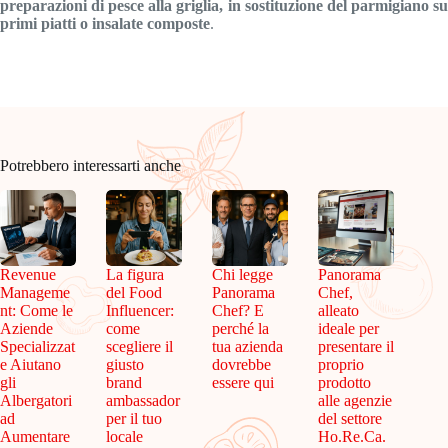
preparazioni di pesce alla griglia, in sostituzione del parmigiano su
primi piatti o insalate composte
.
Potrebbero interessarti anche
Revenue
La figura
Chi legge
Panorama
Manageme
del Food
Panorama
Chef,
nt: Come le
Influencer:
Chef? E
alleato
Aziende
come
perché la
ideale per
Specializzat
scegliere il
tua azienda
presentare il
e Aiutano
giusto
dovrebbe
proprio
gli
brand
essere qui
prodotto
Albergatori
ambassador
alle agenzie
ad
per il tuo
del settore
Aumentare
locale
Ho.Re.Ca.