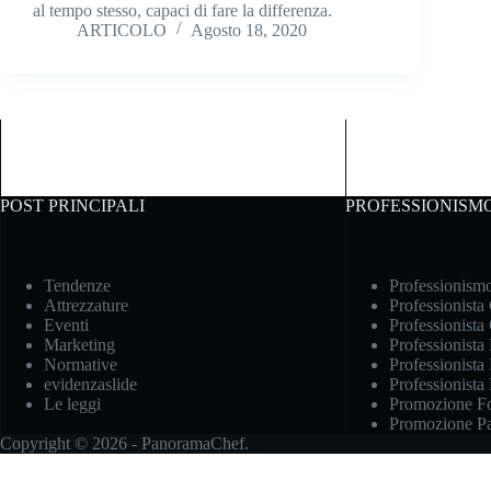
al tempo stesso, capaci di fare la differenza.
ARTICOLO
Agosto 18, 2020
POST PRINCIPALI
PROFESSIONISM
Tendenze
Professionism
Attrezzature
Professionista
Eventi
Professionista
Marketing
Professionista
Normative
Professionista 
evidenzaslide
Professionista
Le leggi
Promozione Fo
Promozione Pas
Copyright © 2026 - PanoramaChef.
Informat