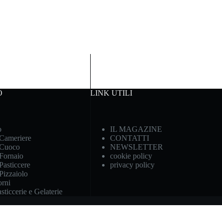
O
LINK UTILI
o
IL MAGAZINE
 Cameriere
CONTATTI
 Cuoco
NEWSLETTER
 Fornaio
cookie policy
Pasticcere
privacy policy
 Pizzaiolo
rni
ticcerie e Gelaterie
iva sulla raccolta
Le tue preferenze relative alla priva