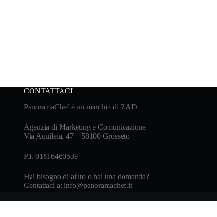
CONTATTACI
PanoramaChef è un marchio di ZAD
Agenzia di Marketing e Comunicazione
Via Aquileia, 47 – 58100 Grosseto
P.I. 01616460539
Hai bisogno di aiuto o hai una domanda?
Contattaci a:
info@panoramachef.it
cy