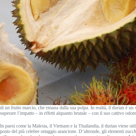
di un frutto marcio, che emana dalla sua polpa. In realtà, il durian è un 
superare l’impatto – in effetti alquanto brutale – con il suo cattivo odo
In paesi come la Malesia, il Vietnam e la Thailandia, il durian viene uti
posto del più celebre ortaggio arancione. D’altronde, gli elementi zuccher