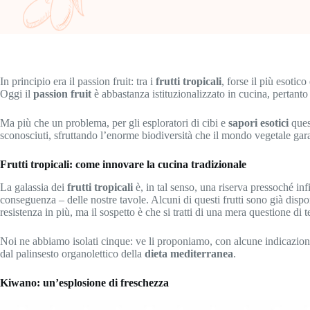
In principio era il passion fruit: tra i
frutti tropicali
, forse il più esotico
Oggi il
passion fruit
è abbastanza istituzionalizzato in cucina, pertanto i
Ma più che un problema, per gli esploratori di cibi e
sapori esotici
quest
sconosciuti, sfruttando l’enorme biodiversità che il mondo vegetale garan
Frutti tropicali: come innovare la cucina tradizionale
La galassia dei
frutti tropicali
è, in tal senso, una riserva pressoché infi
conseguenza – delle nostre tavole. Alcuni di questi frutti sono già dispo
resistenza in più, ma il sospetto è che si tratti di una mera questione di 
Noi ne abbiamo isolati cinque: ve li proponiamo, con alcune indicazioni d
dal palinsesto organolettico della
dieta mediterranea
.
Kiwano: un’esplosione di freschezza