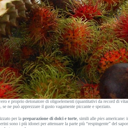
vero e proprio detonatore di oligoelementi (quantitativi da record di vita
re, se ne può apprezzare il gusto vagamente piccante e speziato.
lizzato per la
preparazione di dolci e torte
, simili alle
pies
americane: im
ini sono i più idonei per attenuare la parte più “respingente” del sapore 