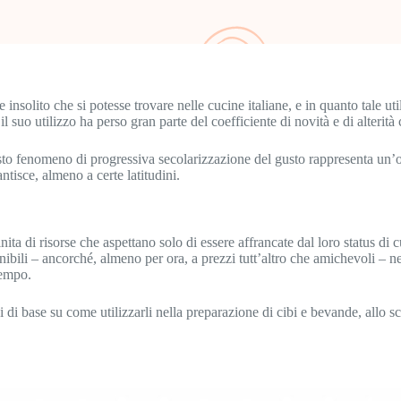
 e insolito che si potesse trovare nelle cucine italiane, e in quanto tale ut
l suo utilizzo ha perso gran parte del coefficiente di novità e di alterità 
o fenomeno di progressiva secolarizzazione del gusto rappresenta un’oppo
tisce, almeno a certe latitudini.
nita di risorse che aspettano solo di essere affrancate dal loro status di c
nibili – ancorché, almeno per ora, a prezzi tutt’altro che amichevoli – ne
tempo.
i base su come utilizzarli nella preparazione di cibi e bevande, allo sco