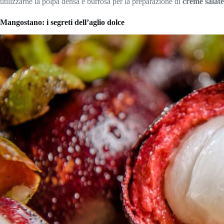
utilizzarne la polpa densa e burrosa per la preparazione di
creme salate
Mangostano: i segreti dell’aglio dolce