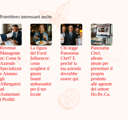
Potrebbero interessarti anche
Revenue
La figura
Chi legge
Panorama
Manageme
del Food
Panorama
Chef,
nt: Come le
Influencer:
Chef? E
alleato
Aziende
come
perché la
ideale per
Specializzat
scegliere il
tua azienda
presentare il
e Aiutano
giusto
dovrebbe
proprio
gli
brand
essere qui
prodotto
Albergatori
ambassador
alle agenzie
ad
per il tuo
del settore
Aumentare
locale
Ho.Re.Ca.
i Profitti