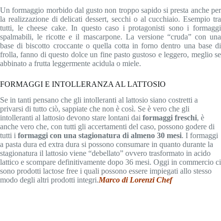
Un formaggio morbido dal gusto non troppo sapido si presta anche per
la realizzazione di delicati dessert, secchi o al cucchiaio. Esempio tra
tutti, le cheese cake. In questo caso i protagonisti sono i formaggi
spalmabili, le ricotte e il mascarpone. La versione “cruda” con una
base di biscotto croccante o quella cotta in forno dentro una base di
frolla, fanno di questo dolce un fine pasto gustoso e leggero, meglio se
abbinato a frutta leggermente acidula o miele.
FORMAGGI E INTOLLERANZA AL LATTOSIO
Se in tanti pensano che gli intolleranti al lattosio siano costretti a
privarsi di tutto ciò, sappiate che non è così. Se è vero che gli
intolleranti al lattosio devono stare lontani dai
formaggi freschi
, è
anche vero che, con tutti gli accertamenti del caso, possono godere di
tutti i
formaggi con una stagionatura di almeno 30 mesi
. I formaggi
a pasta dura ed extra dura si possono consumare in quanto durante la
stagionatura il lattosio viene “debellato” ovvero trasformato in acido
lattico e scompare definitivamente dopo 36 mesi. Oggi in commercio ci
sono prodotti lactose free i quali possono essere impiegati allo stesso
modo degli altri prodotti integri.
Marco di Lorenzi Chef