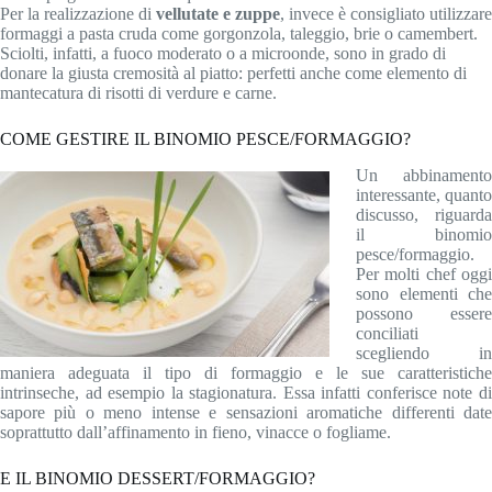
Per la realizzazione di
vellutate e zuppe
, invece è consigliato utilizzare
formaggi a pasta cruda come gorgonzola, taleggio, brie o camembert.
Sciolti, infatti, a fuoco moderato o a microonde, sono in grado di
donare la giusta cremosità al piatto: perfetti anche come elemento di
mantecatura di risotti di verdure e carne.
COME GESTIRE IL BINOMIO PESCE/FORMAGGIO?
Un abbinamento
interessante, quanto
discusso, riguarda
il binomio
pesce/formaggio.
Per molti chef oggi
sono elementi che
possono essere
conciliati
scegliendo in
maniera adeguata il tipo di formaggio e le sue caratteristiche
intrinseche, ad esempio la stagionatura. Essa infatti conferisce note di
sapore più o meno intense e sensazioni aromatiche differenti date
soprattutto dall’affinamento in fieno, vinacce o fogliame.
E IL BINOMIO DESSERT/FORMAGGIO?