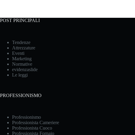
POST PRINCIPALI
Tendenze
Attrezzature
Eventi
Marketing
Normative
evidenzaslide
Le leggi
PROFESSIONISMO
Professionismo
Professionista Cameriere
Professionista Cuoco
Professionista Fornaio