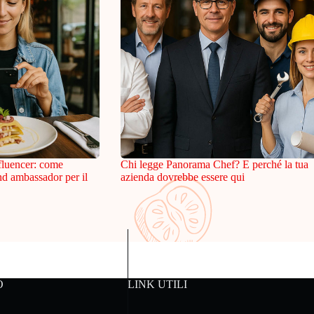
fluencer: come
Chi legge Panorama Chef? E perché la tua
and ambassador per il
azienda dovrebbe essere qui
O
LINK UTILI