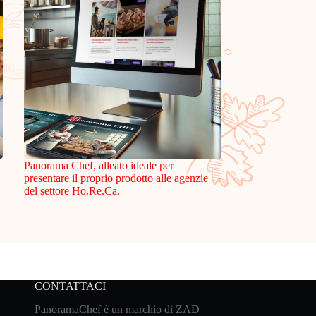
Panorama Chef, alleato ideale per
presentare il proprio prodotto alle agenzie
del settore Ho.Re.Ca.
CONTATTACI
PanoramaChef è un marchio di ZAD