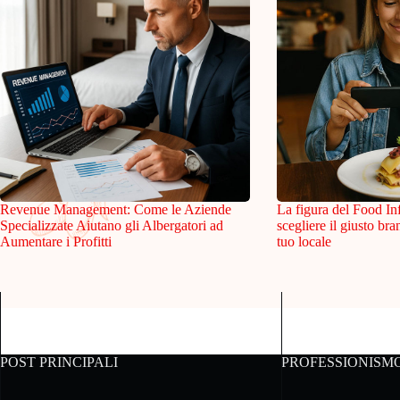
Revenue Management: Come le Aziende
La figura del Food In
Specializzate Aiutano gli Albergatori ad
scegliere il giusto br
Aumentare i Profitti
tuo locale
POST PRINCIPALI
PROFESSIONISM