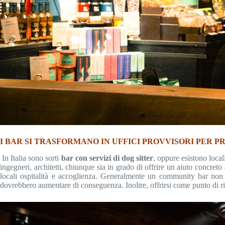
I BAR SI TRASFORMANO IN UFFICI PROVVISORI PER P
In Italia sono sorti
bar con servizi di dog sitter
, oppure esistono local
ingegneri, architetti, chiunque sia in grado di offrire un aiuto concret
locali ospitalità e accoglienza. Generalmente un community bar non 
dovrebbero aumentare di conseguenza. Inoltre, offrirsi come punto di r