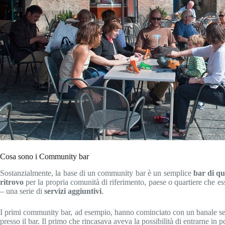
Cosa sono i Community bar
Sostanzialmente, la base di un community bar è un semplice
bar di qu
ritrovo
per la propria comunità di riferimento, paese o quartiere che es
– una serie di
servizi aggiuntivi
.
I primi community bar, ad esempio, hanno cominciato con un banale se
presso il bar. Il primo che rincasava aveva la possibilità di entrarne in 