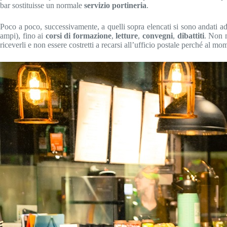
bar sostituisse un normale
servizio portineria
.
Poco a poco, successivamente, a quelli sopra elencati si sono andati ad 
ampi), fino ai
corsi di formazione
,
letture
,
convegni
,
dibattiti
. Non 
riceverli e non essere costretti a recarsi all’ufficio postale perché al mo