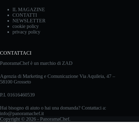
IL MAGAZINE
CONTATTI
NEWSLETTER
cookie policy
privacy policy
CONTATTACI
PanoramaChef è un marchio di ZAD
Agenzia di Marketing e Comunicazione Via Aquileia, 47 –
58100 Grosseto
P.I. 01616460539
Hai bisogno di aiuto o hai una domanda? Contattaci a:
info@panoramachef.it
Copyright © 2026 - PanoramaChef.
Le tue preferenze relative alla privacy