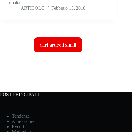
ribalta.
ARTICOLO
Febbraio 13, 2018
altri articoli simili
POST PRINCIPALI
Tendenze
Attrezzature
Eventi
Marketing