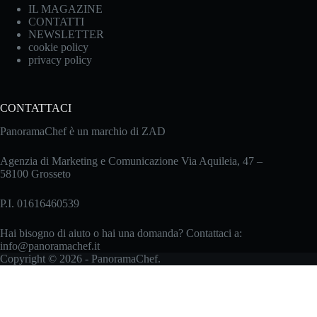
IL MAGAZINE
CONTATTI
NEWSLETTER
cookie policy
privacy policy
CONTATTACI
PanoramaChef è un marchio di ZAD
Agenzia di Marketing e Comunicazione Via Aquileia, 47 –
58100 Grosseto
P.I. 01616460539
Hai bisogno di aiuto o hai una domanda? Contattaci a:
info@panoramachef.it
Copyright © 2026 - PanoramaChef.
Le tue preferenze relative alla privacy
Informativa sulla raccolta