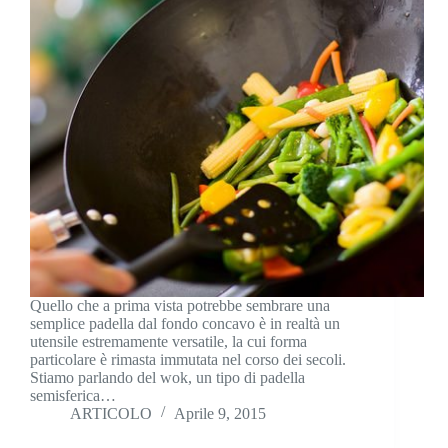
Quello che a prima vista potrebbe sembrare una
semplice padella dal fondo concavo è in realtà un
utensile estremamente versatile, la cui forma
particolare è rimasta immutata nel corso dei secoli.
Stiamo parlando del wok, un tipo di padella
semisferica…
ARTICOLO
Aprile 9, 2015