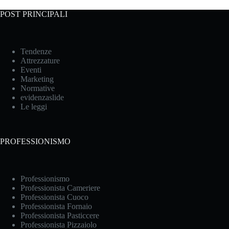
POST PRINCIPALI
Tendenze
Attrezzature
Eventi
Marketing
Normative
evidenzaslide
Le leggi
PROFESSIONISMO
Professionismo
Professionista Cameriere
Professionista Cuoco
Professionista Fornaio
Professionista Pasticcere
Professionista Pizzaiolo