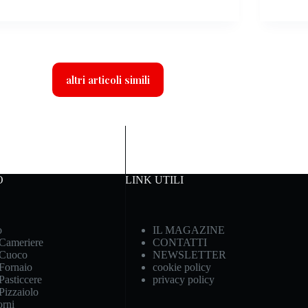
altri articoli simili
O
LINK UTILI
o
IL MAGAZINE
 Cameriere
CONTATTI
 Cuoco
NEWSLETTER
 Fornaio
cookie policy
Pasticcere
privacy policy
 Pizzaiolo
rni