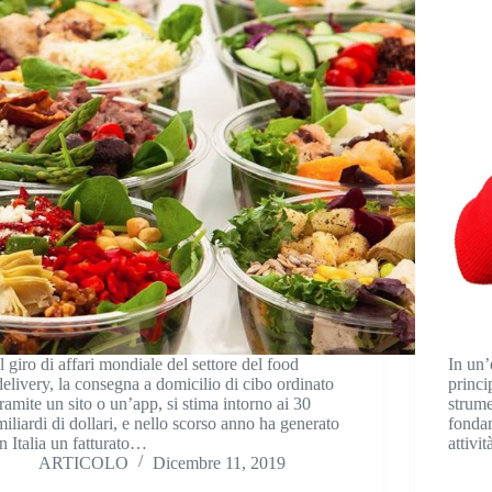
Il giro di affari mondiale del settore del food
In un’
delivery, la consegna a domicilio di cibo ordinato
princi
tramite un sito o un’app, si stima intorno ai 30
strume
miliardi di dollari, e nello scorso anno ha generato
fondam
in Italia un fatturato…
attivit
ARTICOLO
Dicembre 11, 2019