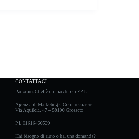
CONTATTACI
PanoramaChef è un marchio di ZAD
Agenzia di Marketing e Comunicazione
Via Aquileia, 47 – 58100 Grosseto
P.I. 01616460539
Hai bisogno di aiuto o hai una domanda?