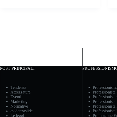
POST PRINCIPALI
PROFESSIONISM
Tendenze
Professionism
Attrezzature
Professionista
Eventi
Professionista
Marketing
Professionista
Normative
Professionista 
evidenzaslide
Professionista
Le leggi
Promozione Fo