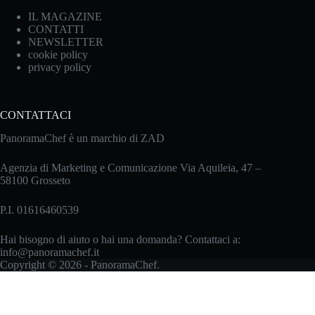
IL MAGAZINE
CONTATTI
NEWSLETTER
cookie policy
privacy policy
CONTATTACI
PanoramaChef è un marchio di ZAD
Agenzia di Marketing e Comunicazione Via Aquileia, 47 –
58100 Grosseto
P.I. 01616460539
Hai bisogno di aiuto o hai una domanda? Contattaci a:
info@panoramachef.it
Copyright © 2026 - PanoramaChef.
Le tue preferenze relative alla privacy
Informativa sulla raccolta