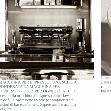
Latte 
MACCHINA PER ESPRESSO | UNA SCELTA
Latte 
PONDERATA LA MACCHINA PER
cappuc
ESPRESSO GIUSTA PER OGNI LOCALE La
bar o 
scelta della macchina per espresso e altre bevande
calde è un’operazione apicale per proprietari e/o
gestori di bar e caffetterie. Sapere quale macchina
scegliere,…