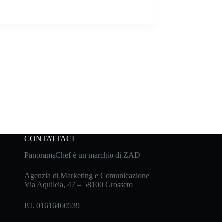
CONTATTACI
PanoramaChef è un marchio di ZAD
Agenzia di Marketing e Comunicazione
Via Aquileia, 47 – 58100 Grosseto
P.I. 01616460539