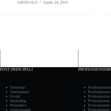
ARTICOLO
Aprile 24, 2019
POST PRINCIPALI
PROFESSIONISM
Tendenze
Professionism
Attrezzature
Professionista
Eventi
Professionista
Marketing
Professionista
Normative
Professionista 
evidenzaslide
Professionista