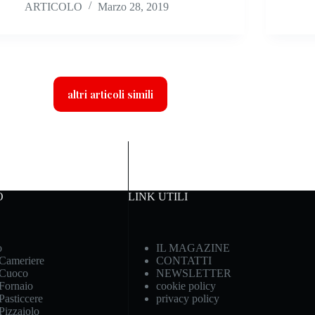
ARTICOLO
Marzo 28, 2019
altri articoli simili
O
LINK UTILI
o
IL MAGAZINE
 Cameriere
CONTATTI
 Cuoco
NEWSLETTER
 Fornaio
cookie policy
Pasticcere
privacy policy
 Pizzaiolo