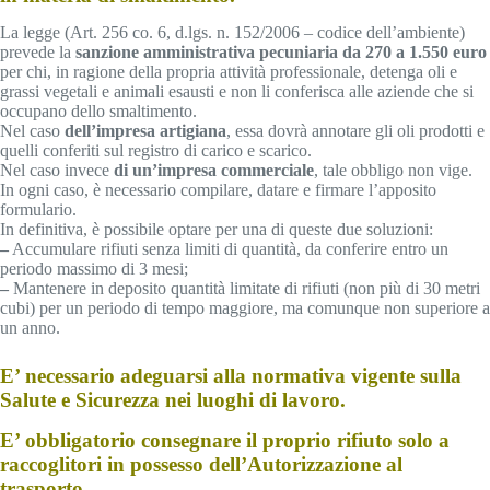
La legge (Art. 256 co. 6, d.lgs. n. 152/2006 – codice dell’ambiente)
prevede la
sanzione amministrativa pecuniaria da 270 a 1.550 euro
per chi, in ragione della propria attività professionale, detenga oli e
grassi vegetali e animali esausti e non li conferisca alle aziende che si
occupano dello smaltimento.
Nel caso
dell’impresa artigiana
, essa dovrà annotare gli oli prodotti e
quelli conferiti sul registro di carico e scarico.
Nel caso invece
di un’impresa commerciale
, tale obbligo non vige.
In ogni caso, è necessario compilare, datare e firmare l’apposito
formulario.
In definitiva, è possibile optare per una di queste due soluzioni:
–
Accumulare rifiuti senza limiti di quantità, da conferire entro un
periodo massimo di 3 mesi;
–
Mantenere in deposito quantità limitate di rifiuti (non più di 30 metri
cubi) per un periodo di tempo maggiore, ma comunque non superiore a
un anno.
E’ necessario adeguarsi alla normativa vigente sulla
Salute e Sicurezza nei luoghi di lavoro.
E’ obbligatorio consegnare il proprio rifiuto solo a
raccoglitori in possesso dell’Autorizzazione al
trasporto.