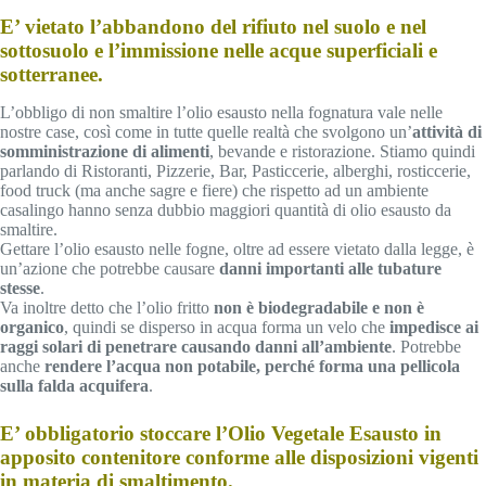
E’ vietato l’abbandono del rifiuto nel suolo e nel
sottosuolo e l’immissione nelle acque superficiali e
sotterranee.
L’obbligo di non smaltire l’olio esausto nella fognatura vale nelle
nostre case, così come in tutte quelle realtà che svolgono un’
attività di
somministrazione di alimenti
, bevande e ristorazione. Stiamo quindi
parlando di Ristoranti, Pizzerie, Bar, Pasticcerie, alberghi, rosticcerie,
food truck (ma anche sagre e fiere) che rispetto ad un ambiente
casalingo hanno senza dubbio maggiori quantità di olio esausto da
smaltire.
Gettare l’olio esausto nelle fogne, oltre ad essere vietato dalla legge, è
un’azione che potrebbe causare
danni importanti alle tubature
stesse
.
Va inoltre detto che l’olio fritto
non è biodegradabile e non è
organico
, quindi se disperso in acqua forma un velo che
impedisce ai
raggi solari di penetrare causando danni all’ambiente
. Potrebbe
anche
rendere l’acqua non potabile, perché forma una pellicola
sulla falda acquifera
.
E’ obbligatorio stoccare l’Olio Vegetale Esausto in
apposito contenitore conforme alle disposizioni vigenti
in materia di smaltimento.