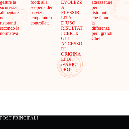
gestire la
food: alla
EVOLEZZ
attrezzature
sicurezza
scoperta dei
A,
per
alimentare
servizi a
FLESSIBI
ristoranti
nei
temperatura
LITÀ
che fanno
ristoranti
controllata.
D’USO,
la
secondo la
RISULTAT
differenza
normativa
I CERTI:
per i grandi
GLI
Chef.
ACCESSO
RI
ORIGINA
LI DI
iVARIO
PRO.
POST PRINCIPALI