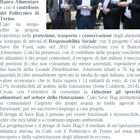
Banco Alimentare
e con il
contributo
del Politecnico di
Torino
.
Cuki da tempo
offre la propria
esperienza nella
protezione
,
trasporto
e
conservazione
degli aliment
a sostegno di attività di
Responsabilità Sociale
: con il progetto Cuk
Save the Food, nato nel 2011 in collaborazione con il Banco
Alimentare, Cuki ha permesso, con il contributo delle proprie vaschette
in alluminio e dei propri contenitori, il recupero di due milioni e mezzo
di porzioni di cibo non consumato da mense aziendali, ospedaliere e
dai banchi della Grande Distribuzione. Ammonta infatti a 76 kg la
quantità di cibo annualmente sprecato in media da ogni italiano, con un
valore economico che in Italia supera i 12 miliardi di euro, di cui il
21% riconducibili all’ambito della ristorazione (fonte Coldiretti, 2014).
Creata con l’obiettivo di consentire la
riduzione gli sprechi
alimentari nel settore della ristorazione
, Cuki Save Bag permetterà
ai consumatori l’asporto dei propri avanzi in modo agevole e
funzionale, per un successivo impiego a casa propria.
Il design di Save Bag è pensato per essere funzionale e riconoscibile,
oltre che riciclabile e a contenuto impatto ambientale.
La progettazione e il design di Save Bag è il risultato di un’operazione
didattica attivata da Cuki con il Politecnico di Torino sul tema del
recupero e della valorizzazione degli alimenti in eccesso.