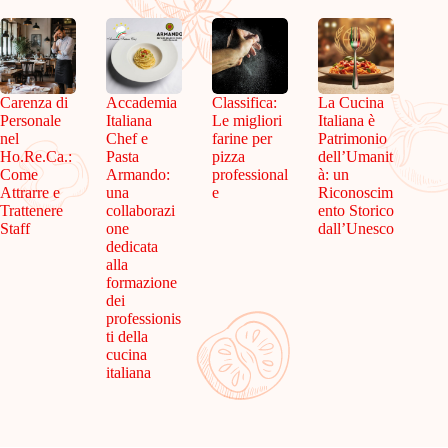
Carenza di
Accademia
Classifica:
La Cucina
Personale
Italiana
Le migliori
Italiana è
nel
Chef e
farine per
Patrimonio
Ho.Re.Ca.:
Pasta
pizza
dell’Umanit
Come
Armando:
professional
à: un
Attrarre e
una
e
Riconoscim
Trattenere
collaborazi
ento Storico
Staff
one
dall’Unesco
dedicata
alla
formazione
dei
professionis
ti della
cucina
italiana