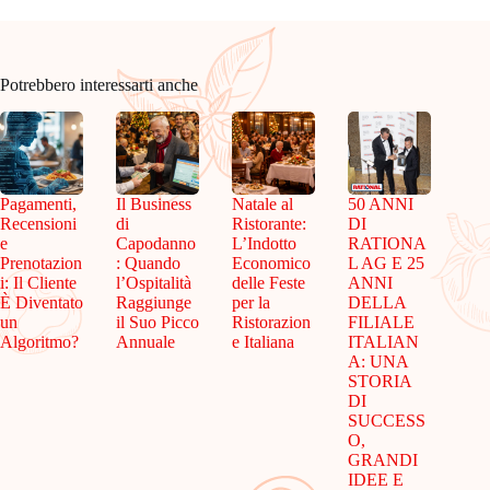
Potrebbero interessarti anche
Pagamenti,
Il Business
Natale al
50 ANNI
Recensioni
di
Ristorante:
DI
e
Capodanno
L’Indotto
RATIONA
Prenotazion
: Quando
Economico
L AG E 25
i: Il Cliente
l’Ospitalità
delle Feste
ANNI
È Diventato
Raggiunge
per la
DELLA
un
il Suo Picco
Ristorazion
FILIALE
Algoritmo?
Annuale
e Italiana
ITALIAN
A: UNA
STORIA
DI
SUCCESS
O,
GRANDI
IDEE E