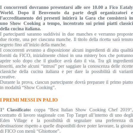
I concorrenti dovranno presentarsi alle ore 10.00 a Fico Eataly
World. Dopo il Benvenuto da parte degli organizzatori e
l’accreditamento dei presenti inizierà la Gara che consisterà in
uno Show Cooking a tempo, incentrato sui primi piatti classici
della cucina italiana.
I partecipanti saranno suddivisi in due manches e verranno proposte
due ricette, una per ciascuna manche. Il titolo della ricetta sarà tenuto
segreto fino all’inizio della manche.
I concorrenti avranno a disposizione alcuni ingredienti di alta qualità
forniti da FICO, inizialmente chiusi in una mistery box che potranno
aprire solo dopo che il giudice avrà dato il via. Tra gli ingredienti
inseriti, anche alcuni “intrusi” per saggiare la conoscenza delle ricette
classiche della cucina italiana e per dare la possibilità di varianti
creative.
Durante la prova, ciascun partecipante dovrà preparare il primo piatto
in modalità “Show Cooking”.
I PREMI MESSI IN PALIO
1° Classificato:
coppa “Best Italian Show Cooking Chef 2019“,
contratto di lavoro stagionale con Top Target all’interno di uno degli
Eden Village e la possibilità di segnalare una preferenza di
destinazione rispetto a quelle disponibili dove poter lavorare, la giostra
di FICO con menù “Ghiottone”.