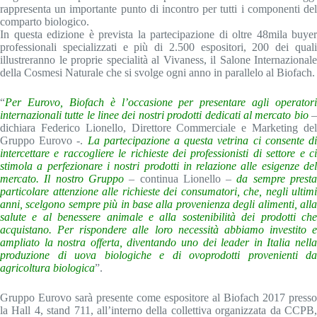
rappresenta un importante punto di incontro per tutti i componenti del
comparto biologico.
In questa edizione è prevista la partecipazione di oltre 48mila buyer
professionali specializzati e più di 2.500 espositori, 200 dei quali
illustreranno le proprie specialità al Vivaness, il Salone Internazionale
della Cosmesi Naturale che si svolge ogni anno in parallelo al Biofach.
“
Per Eurovo, Biofach è l’occasione per presentare agli operatori
internazionali tutte le linee dei nostri prodotti dedicati al mercato bio
dichiara Federico Lionello, Direttore Commerciale e Marketing del
Gruppo Eurovo -.
La partecipazione a questa vetrina ci consente d
intercettare e raccogliere le richieste dei professionisti di settore e ci
stimola a perfezionare i nostri prodotti in relazione alle esigenze del
mercato. Il nostro Gruppo
– continua Lionello –
da sempre prest
particolare attenzione alle richieste dei consumatori, che, negli ultimi
anni, scelgono sempre più in base alla provenienza degli alimenti, alla
salute e al benessere animale e alla sostenibilità dei prodotti che
acquistano. Per rispondere alle loro necessità abbiamo investito e
ampliato la nostra offerta, diventando uno dei leader in Italia nella
produzione di uova biologiche e di ovoprodotti provenienti da
agricoltura biologica
”.
Gruppo Eurovo sarà presente come espositore al Biofach 2017 presso
la Hall 4, stand 711, all’interno della collettiva organizzata da CCPB,