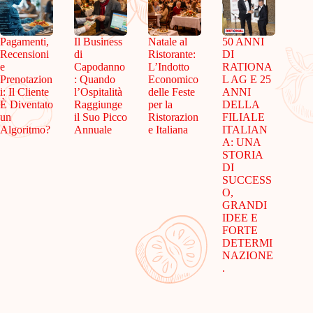
Pagamenti,
Il Business
Natale al
50 ANNI
Recensioni
di
Ristorante:
DI
e
Capodanno
L’Indotto
RATIONA
Prenotazion
: Quando
Economico
L AG E 25
i: Il Cliente
l’Ospitalità
delle Feste
ANNI
È Diventato
Raggiunge
per la
DELLA
un
il Suo Picco
Ristorazion
FILIALE
Algoritmo?
Annuale
e Italiana
ITALIAN
A: UNA
STORIA
DI
SUCCESS
O,
GRANDI
IDEE E
FORTE
DETERMI
NAZIONE
.