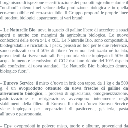
l’organismo di ispezione e certificazione dei prodotti agroalimentari e il
“no-food” ottenuti nel settore della produzione biologica e in quella
eco-compatibile ed eco-sostenibile. Il Gruppo proporrà le proprie linee
di prodotti biologici appartenenti ai vari brand:
–
Le Naturelle Bio
: uova in guscio di galline libere di accedere a spaz
aperti e nutrite con mangimi da agricoltura biologica. Le nuove
confezioni delle uova x4L e x6L, Le Naturelle Bio, sono compostabili,
biodegradabili e riciclabili. I pack, pensati ad hoc per le due referenze,
sono realizzati con il 50% di fibre d’erba non fertilizzata né trattata,
provenienti da riserve naturali. Per produrla viene impiegato il 50% di
acqua in meno e le emissioni di CO2 risultano ridotte del 10% rispetto
alle confezioni di uova standard. “Le Naturelle Bio: biologico dentro,
biologico fuori”.
–
Eurovo Service
: il misto d’uovo in brik con tappo, da 1 kg e da 50
g, è un
ovoprodotto ottenuto da uova fresche di galline d
allevamento biologico
; i processi di sgusciatura, omogeneizzazione
pastorizzazione e refrigerazione, avvengono interamente negli
stabilimenti della filiera di Eurovo. Il misto d’uovo Eurovo Service
viene impiegato per preparazioni di pasticceria, gelateria, pasta
all’uovo e gastronomia.
–
Eps
: ovoprodotti in polvere misto, tuorlo e albume, provenienti da