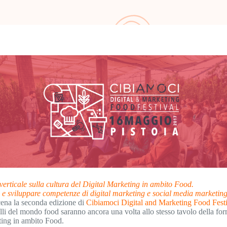
erticale sulla cultura del Digital Marketing in ambito Food.
 e sviluppare competenze di digital marketing e social media marketin
cena la seconda edizione di
Cibiamoci Digital and Marketing Food Fest
elli del mondo food saranno ancora una volta allo stesso tavolo della fo
eting in ambito Food.