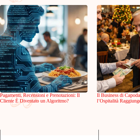
Pagamenti, Recensioni e Prenotazioni: Il
Il Business di Capo
Cliente È Diventato un Algoritmo?
l’Ospitalità Raggiung