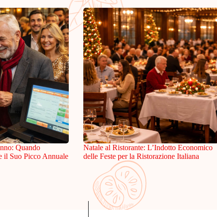
danno: Quando
Natale al Ristorante: L’Indotto Economico
e il Suo Picco Annuale
delle Feste per la Ristorazione Italiana