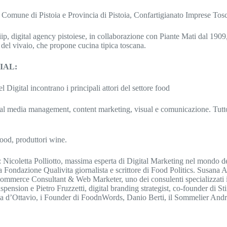
 di Comune di Pistoia e Provincia di Pistoia, Confartigianato Imprese To
ip, digital agency pistoiese, in collaborazione con Piante Mati dal 1909, 
no del vivaio, che propone cucina tipica toscana.
IAL:
 Digital incontrano i principali attori del settore food
cial media management, content marketing, visual e comunicazione. Tut
 food, produttori wine.
li: Nicoletta Polliotto, massima esperta di Digital Marketing nel mondo d
Fondazione Qualivita giornalista e scrittore di Food Politics. Susana 
ommerce Consultant & Web Marketer, uno dei consulenti specializzati in 
pension e Pietro Fruzzetti, digital branding strategist, co-founder di Sti
drea d’Ottavio, i Founder di FoodnWords, Danio Berti, il Sommelier Andr