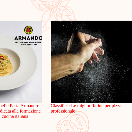
hef e Pasta Armando:
Classifica: Le migliori farine per pizza
dicata alla formazione
professionale
a cucina italiana