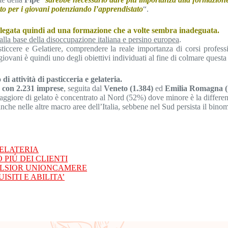
tto per i giovani potenziando l’apprendistato
“.
 è legata quindi ad una formazione che a volte sembra inadeguata.
alla base della disoccupazione italiana e persino europea
.
iccere e Gelatiere, comprendere la reale importanza di corsi professio
i giovani è quindi uno degli obiettivi individuati al fine di colmare ques
di attività di pasticceria e gelateria.
con 2.231 imprese
, seguita dal
Veneto (1.384)
ed
Emilia Romagna (
iore di gelato è concentrato al Nord (52%) dove minore è la differenza n
che nelle altre macro aree dell’Italia, sebbene nel Sud persista il bino
GELATERIA
 PIÚ DEI CLIENTI
CELSIOR UNIONCAMERE
SITI E ABILITA’