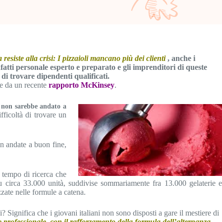
 resiste alla crisi: I pizzaioli mancano più dei clienti
, anche i
infatti personale esperto e preparato e gli imprenditori di queste
 di trovare dipendenti qualificati.
e da un recente
rapporto McKinsey
.
e non sarebbe andato a
ficoltà di trovare un
on andate a buon fine,
n tempo di ricerca che
 su circa 33.000 unità, suddivise sommariamente fra 13.000 gelaterie e
zzate nelle formule a catena.
 Significa che i giovani italiani non sono disposti a gare il mestiere di
 professionale, con il rafforzamento della formula dell’alternanza