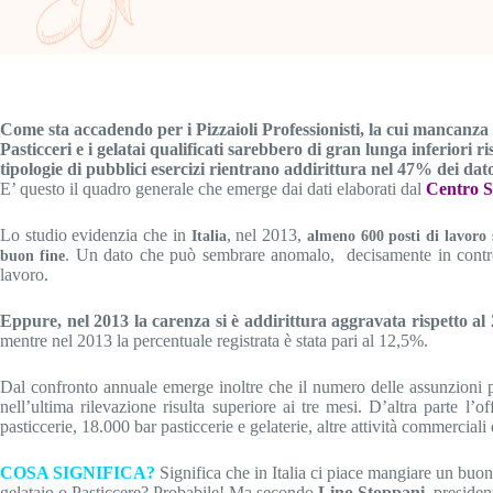
Come sta accadendo per i Pizzaioli Professionisti, la cui mancanza e
Pasticceri e i gelatai qualificati sarebbero di gran lunga inferiori r
tipologie di pubblici esercizi rientrano addirittura nel 47% dei dator
E’ questo il quadro generale che emerge dai dati elaborati dal
Centro S
Lo studio evidenzia che in
, nel 2013,
Italia
almeno 600 posti di lavoro 
. Un dato che può sembrare anomalo, decisamente in controte
buon fine
lavoro.
Eppure, nel 2013 la carenza si è addirittura aggravata rispetto al
mentre nel 2013 la percentuale registrata è stata pari al 12,5%.
Dal confronto annuale emerge inoltre che il numero delle assunzioni pr
nell’ultima rilevazione risulta superiore ai tre mesi. D’altra parte l
pasticcerie, 18.000 bar pasticcerie e gelaterie, altre attività commercia
COSA SIGNIFICA?
Significa che in Italia ci piace mangiare un buon 
gelataio o Pasticcere? Probabile! Ma secondo
Lino Stoppani
, presiden