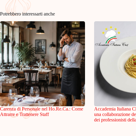
Potrebbero interessarti anche
Carenza di Personale nel Ho.Re.Ca.: Come
Accademia Italiana C
Attrarre e Trattenere Staff
una collaborazione de
dei professionisti dell