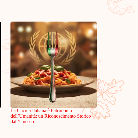
La Cucina Italiana è Patrimonio
dell’Umanità: un Riconoscimento Storico
dall’Unesco