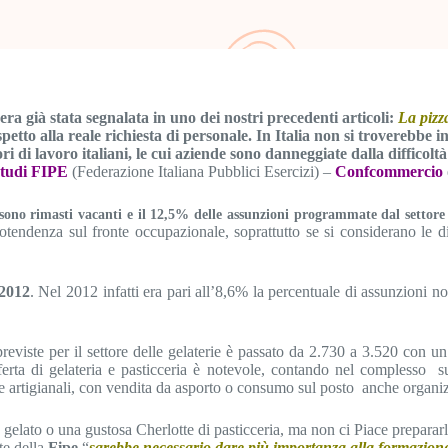
ra già stata segnalata in uno dei nostri precedenti articoli:
La pizza
ispetto alla reale richiesta di personale. In Italia non si troverebbe 
i di lavoro italiani, le cui aziende sono danneggiate dalla difficoltà
tudi FIPE
(Federazione Italiana Pubblici Esercizi) –
Confcommercio
sono rimasti vacanti e il 12,5% delle assunzioni programmate dal settor
ndenza sul fronte occupazionale, soprattutto se si considerano le dif
 2012
. Nel 2012 infatti era pari all’8,6% la percentuale di assunzioni n
eviste per il settore delle gelaterie è passato da 2.730 a 3.520 con u
’offerta di gelateria e pasticceria è notevole, contando nel complesso
li e artigianali, con vendita da asporto o consumo sul posto anche organi
gelato o una gustosa Cherlotte di pasticceria, ma non ci Piace prepararli?
te della
Fipe
“
sarebbe necessario dare più importanza alla formazione