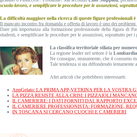
scuola-lavoro, e semplificare le procedure per le assunzioni, soprattu
La difficoltà maggiore nella ricerca di queste figure professionali
Il mancato incontro fra domanda e offerta di lavoro è uno dei problemi 
Dare più importanza alla formazione professionale della figura di Past
studenti, e semplificare le procedure per le assunzioni, soprattutto per 
La classifica territoriale stilata per numero 
La regione leader nel settore è la
Lombardia 
Ne consegue, stranamente, che il consumo magg
Tale tendenza si sta diffondendo lentamente an
Altri articoli che potrebbero interessarti:
AppGelato: LA PRIMA APP-VETRINA PER LA VOSTRA 
LA PIZZA RESISTE ALLA CRISI: I PIZZAIOLI MANCANO
IL CAMERIERE: I DATI FORNITI DAL RAPPORTO EX
IL CAMERIERE PROFESSIONISTA: FORMAZIONE, REQUI
IN TOSCANA SI CERCANO CUOCHI E CAMERIERI