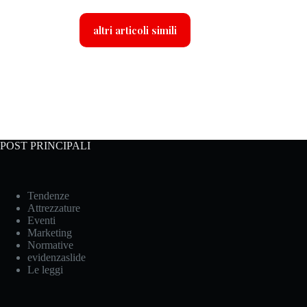
altri articoli simili
POST PRINCIPALI
Tendenze
Attrezzature
Eventi
Marketing
Normative
evidenzaslide
Le leggi