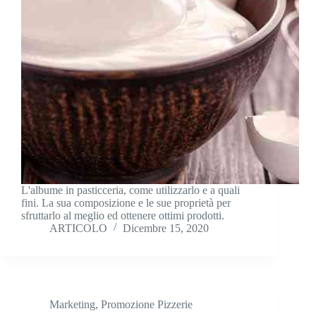
L'albume in pasticceria, come utilizzarlo e a quali
fini. La sua composizione e le sue proprietà per
sfruttarlo al meglio ed ottenere ottimi prodotti.
ARTICOLO
Dicembre 15, 2020
Marketing
,
Promozione Pizzerie