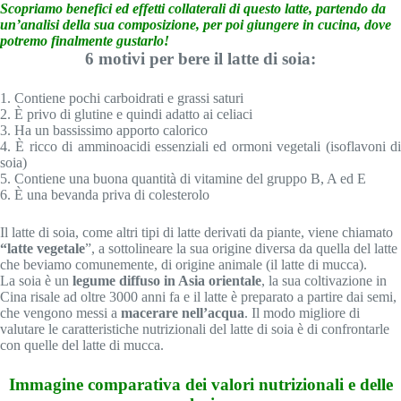
Scopriamo benefici ed effetti collaterali di questo latte, partendo da
un’analisi della sua composizione, per poi giungere in cucina, dove
potremo finalmente gustarlo!
6 motivi per bere il latte di soia:
1. Contiene pochi carboidrati e grassi saturi
2. È privo di glutine e quindi adatto ai celiaci
3. Ha un bassissimo apporto calorico
4. È ricco di amminoacidi essenziali ed ormoni vegetali (isoflavoni di
soia)
5. Contiene una buona quantità di vitamine del gruppo B, A ed E
6. È una bevanda priva di colesterolo
Il latte di soia, come altri tipi di latte derivati da piante, viene chiamato
“latte vegetale
”, a sottolineare la sua origine diversa da quella del latte
che beviamo comunemente, di origine animale (il latte di mucca).
La soia è un
legume diffuso in Asia orientale
, la sua coltivazione in
Cina risale ad oltre 3000 anni fa e il latte è preparato a partire dai semi,
che vengono messi a
macerare nell’acqua
. Il modo migliore di
valutare le caratteristiche nutrizionali del latte di soia è di confrontarle
con quelle del latte di mucca.
Immagine comparativa dei valori nutrizionali e delle