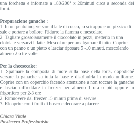
una forchetta e infornate a 180/200° x 20minuti circa a seconda dei
forni.
Preparazione ganache :
1. In un pentolino, versare il latte di cocco, lo sciroppo e un pizzico di
sale e portare a bollore. Ridurre la fiamma e mescolare.
2. Tagliare grossolanamente il cioccolato in pezzi, metterlo in una
ciotola e versarvi il latte. Mescolare per amalgamare il tutto. Coprire
con un panno o un piatto e lasciar riposare 5 ‐10 minuti, mescolando
almeno 2 o tre volte.
Per la cheesecake:
1. Spalmare la composta di more sulla base della torta, dopodiché
versare la ganache su tutta la base e distribuirla in modo uniforme.
Coprire con un coperchio facendo attenzione a non toccare la ganache
e lasciar raffreddare in freezer per almeno 1 ora o più oppure in
frigorifero per 2‐3 ore
2. Rimuovere dal freezer 15 minuti prima di servire
3. Ricoprire con i frutti di bosco e decorare a piacere.
Chiara Vitale
Pasticcera Professionista