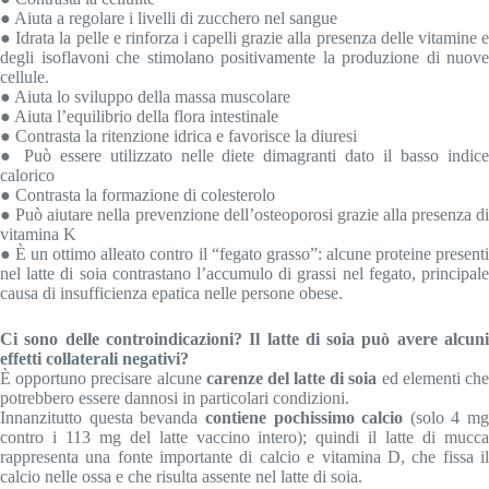
● Aiuta a regolare i livelli di zucchero nel sangue
● Idrata la pelle e rinforza i capelli grazie alla presenza delle vitamine e
degli isoflavoni che stimolano positivamente la produzione di nuove
cellule.
● Aiuta lo sviluppo della massa muscolare
● Aiuta l’equilibrio della flora intestinale
● Contrasta la ritenzione idrica e favorisce la diuresi
● Può essere utilizzato nelle diete dimagranti dato il basso indice
calorico
● Contrasta la formazione di colesterolo
● Può aiutare nella prevenzione dell’osteoporosi grazie alla presenza di
vitamina K
● È un ottimo alleato contro il “fegato grasso”: alcune proteine presenti
nel latte di soia contrastano l’accumulo di grassi nel fegato, principale
causa di insufficienza epatica nelle persone obese.
Ci sono delle controindicazioni? Il latte di soia può avere alcuni
effetti collaterali negativi?
È opportuno precisare alcune
carenze del latte di soia
ed elementi ch
potrebbero essere dannosi in particolari condizioni.
Innanzitutto questa bevanda
contiene pochissimo calcio
(solo 4 mg
contro i 113 mg del latte vaccino intero); quindi il latte di mucca
rappresenta una fonte importante di calcio e vitamina D, che fissa il
calcio nelle ossa e che risulta assente nel latte di soia.