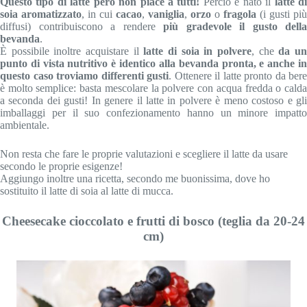
Questo tipo di latte però non piace a tutti!
Perciò è nato il
latte d
soia aromatizzato
, in cui
cacao
,
vaniglia
,
orzo
o
fragola
(i gusti più
diffusi) contribuiscono a rendere
più gradevole il gusto della
bevanda
.
È possibile inoltre acquistare il
latte di soia in polvere
, che
da u
punto di vista nutritivo è identico alla bevanda pronta, e anche in
questo caso troviamo differenti gusti
. Ottenere il latte pronto da bere
è molto semplice: basta mescolare la polvere con acqua fredda o calda
a seconda dei gusti! In genere il latte in polvere è meno costoso e gli
imballaggi per il suo confezionamento hanno un minore impatto
ambientale.
Non resta che fare le proprie valutazioni e scegliere il latte da usare
secondo le proprie esigenze!
Aggiungo inoltre una ricetta, secondo me buonissima, dove ho
sostituito il latte di soia al latte di mucca.
Cheesecake cioccolato e frutti di bosco (teglia da 20‐24
cm)