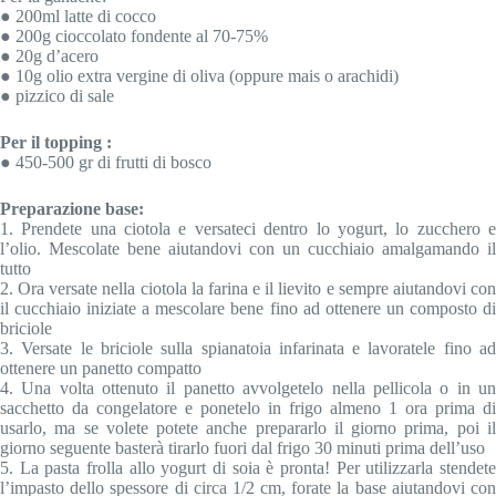
● 200ml latte di cocco
● 200g cioccolato fondente al 70‐75%
● 20g d’acero
● 10g olio extra vergine di oliva (oppure mais o arachidi)
● pizzico di sale
Per il topping :
● 450‐500 gr di frutti di bosco
Preparazione base:
1. Prendete una ciotola e versateci dentro lo yogurt, lo zucchero e
l’olio. Mescolate bene aiutandovi con un cucchiaio amalgamando il
tutto
2. Ora versate nella ciotola la farina e il lievito e sempre aiutandovi con
il cucchiaio iniziate a mescolare bene fino ad ottenere un composto di
briciole
3. Versate le briciole sulla spianatoia infarinata e lavoratele fino ad
ottenere un panetto compatto
4. Una volta ottenuto il panetto avvolgetelo nella pellicola o in un
sacchetto da congelatore e ponetelo in frigo almeno 1 ora prima di
usarlo, ma se volete potete anche prepararlo il giorno prima, poi il
giorno seguente basterà tirarlo fuori dal frigo 30 minuti prima dell’uso
5. La pasta frolla allo yogurt di soia è pronta! Per utilizzarla stendete
l’impasto dello spessore di circa 1/2 cm, forate la base aiutandovi con