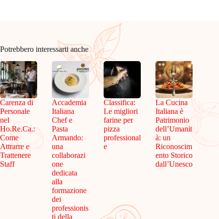
Potrebbero interessarti anche
Carenza di
Accademia
Classifica:
La Cucina
Personale
Italiana
Le migliori
Italiana è
nel
Chef e
farine per
Patrimonio
Ho.Re.Ca.:
Pasta
pizza
dell’Umanit
Come
Armando:
professional
à: un
Attrarre e
una
e
Riconoscim
Trattenere
collaborazi
ento Storico
Staff
one
dall’Unesco
dedicata
alla
formazione
dei
professionis
ti della