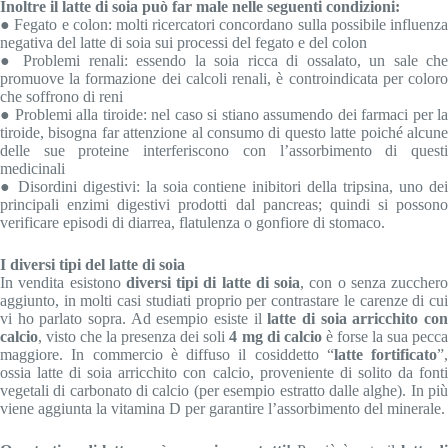
Inoltre il latte di soia può far male nelle seguenti condizioni:
● Fegato e colon: molti ricercatori concordano sulla possibile influenza
negativa del latte di soia sui processi del fegato e del colon
● Problemi renali: essendo la soia ricca di ossalato, un sale che
promuove la formazione dei calcoli renali, è controindicata per coloro
che soffrono di reni
● Problemi alla tiroide: nel caso si stiano assumendo dei farmaci per la
tiroide, bisogna far attenzione al consumo di questo latte poiché alcune
delle sue proteine interferiscono con l’assorbimento di questi
medicinali
● Disordini digestivi: la soia contiene inibitori della tripsina, uno dei
principali enzimi digestivi prodotti dal pancreas; quindi si possono
verificare episodi di diarrea, flatulenza o gonfiore di stomaco.
I diversi tipi del latte di soia
In vendita esistono
diversi tipi di latte di soia
, con o senza zucchero
aggiunto, in molti casi studiati proprio per contrastare le carenze di cui
vi ho parlato sopra. Ad esempio esiste il
latte di soia arricchito co
calcio
, visto che la presenza dei soli
4 mg di calcio
è forse la sua pecc
maggiore. In commercio è diffuso il cosiddetto “
latte fortificato
”,
ossia latte di soia arricchito con calcio, proveniente di solito da fonti
vegetali di carbonato di calcio (per esempio estratto dalle alghe). In più
viene aggiunta la vitamina D per garantire l’assorbimento del minerale.