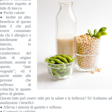
inferiore rispetto al
latte di mucca
● Poche calorie
● Inoltre un altro
beneficio di questo
latte è che può
essere consumato
da chi è allergico o
intollerante al
lattosio, lo
zucchero
caratteristico del
latte di origine
animale, assente in
questo “latte
vegetale”; ed è
anche adatto alle
persone che
soffrono di
celiachia in quanto
privo di glutine.
Questo latte può essere utile per la salute e la bellezza? Si! Andiamo ad
analizzarne i benefici:
● Allevia i sintomi di gastrite e reflusso
● Contrasta la cellulite