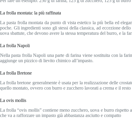
Per fare un esempio: 250 g di farina, 125 g di zucchero, 125 g di burro
La frolla montata: la più raffinata
La pasta frolla montata da punto di vista estetico la più bella ed eleg
poche. Gli ingredienti sono gli stessi della classica, ad eccezione del
uova sbattute, che devono avere la stessa temperatura del burro, e la far
La frolla Napoli
Nella pasta frolla Napoli una parte di farina viene sostituita con la far
aggiunge un pizzico di lievito chimico all’impasto.
La frolla Bretone
La frolla bretone generalmente è usata per la realizzazione delle crostat
quello montato, ovvero con burro e zucchero lavorati a crema e il rest
La ovis mollis
La frolla “ovis mollis” contiene meno zucchero, uova e burro rispetto alle
che va a rafforzare un impasto già abbastanza asciutto e compatto