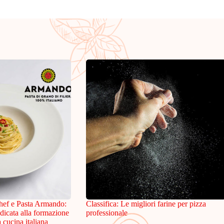
hef e Pasta Armando:
Classifica: Le migliori farine per pizza
dicata alla formazione
professionale
a cucina italiana