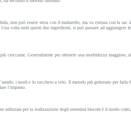
o, sia secondo il metodo sabbiato.
bida, non può essere stesa con il mattarello, ma va estrusa con la sac à
 Una volta uniti questi due ingredienti, si può passare ad aggiungere le
a, la più croccante. Generalmente per ottenere una morbidezza maggiore, si
’amido, i tuorli e lo zucchero a velo. Il metodo più gettonato per farla è
are l’impasto.
e utilizzata per la realizzazione degli omonimi biscotti è il tuorlo cotto,