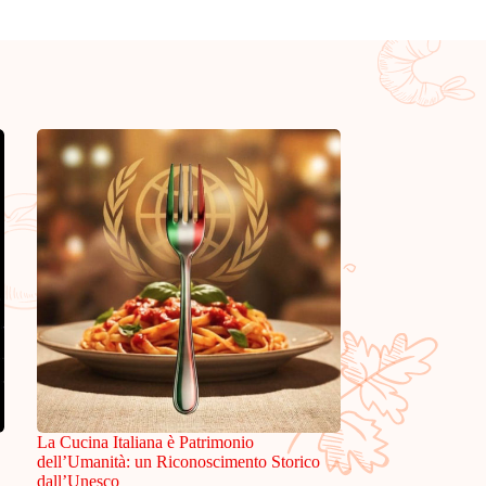
La Cucina Italiana è Patrimonio
dell’Umanità: un Riconoscimento Storico
dall’Unesco