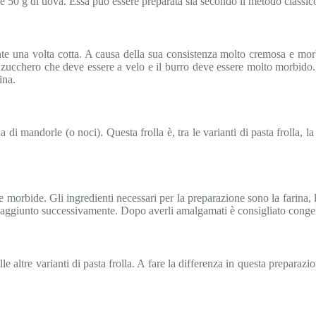
 e 50 g di uova. Essa può essere preparata sia secondo il metodo classic
ante una volta cotta. A causa della sua consistenza molto cremosa e mor
lo zucchero che deve essere a velo e il burro deve essere molto morbido.
ina.
ina di mandorle (o noci). Questa frolla è, tra le varianti di pasta froll
e morbide. Gli ingredienti necessari per la preparazione sono la farina, l
o aggiunto successivamente. Dopo averli amalgamati è consigliato congel
 altre varianti di pasta frolla. A fare la differenza in questa preparazion