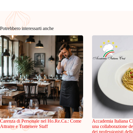
Potrebbero interessarti anche
Carenza di Personale nel Ho.Re.Ca.: Come
Accademia Italiana C
Attrarre e Trattenere Staff
una collaborazione de
dei professionisti dell