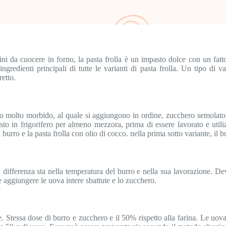
ccini da cuocere in forno, la pasta frolla è un impasto dolce con un fatt
edienti principali di tutte le varianti di pasta frolla. Un tipo di vari
etto.
ro molto morbido, al quale si aggiungono in ordine, zucchero semolato e 
to in frigorifero per almeno mezzora, prima di essere lavorato e utiliz
burro e la pasta frolla con olio di cocco. nella prima sotto variante, il bu
a differenza sta nella temperatura del burro e nella sua lavorazione. D
 aggiungere le uova intere sbattute e lo zucchero.
e. Stessa dose di burro e zucchero e il 50% rispetto alla farina. Le uo