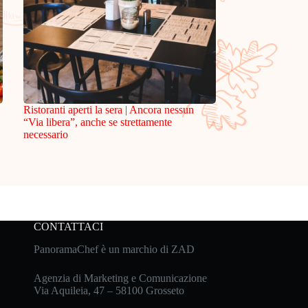
Ristoranti aperti la sera | Ancora nessun
“Via libera”, anche se strettamente
necessario
CONTATTACI
PanoramaChef è un marchio di ZAD
Agenzia di Marketing e Comunicazione
Via Aquileia, 47 – 58100 Grosseto