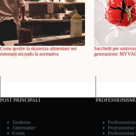
Come gestire la sicurezza alimentare nei
Sacchetti per sottovu
ristoranti secondo la normativa
generazione: MYVAC p
POST PRINCIPALI
PROFESSIONISM
Tendenze
Professionism
Attrezzature
Professionista
Eventi
Professionista