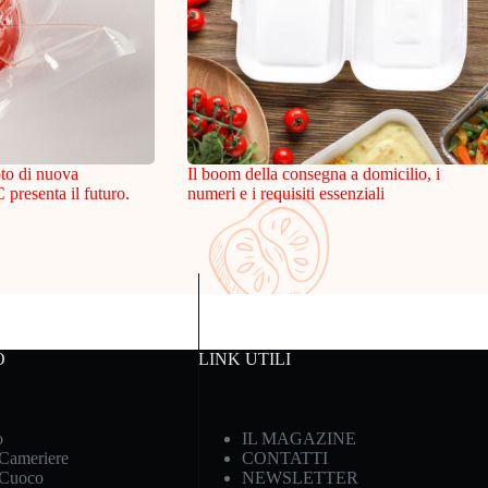
oto di nuova
Il boom della consegna a domicilio, i
resenta il futuro.
numeri e i requisiti essenziali
O
LINK UTILI
o
IL MAGAZINE
 Cameriere
CONTATTI
 Cuoco
NEWSLETTER