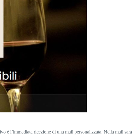
ivo è l’immediata ricezione di una mail personalizzata. Nella mail sarà