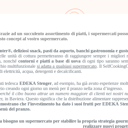
zie ad un succulento assortimento di piatti, i supermercati possono 
esto concept al vostro supermercato.
er®, deliziosi snack, pasti da asporto, banchi gastronomia e gustos
elle unità di cottura permetteranno di raggiungere sempre i migliori r
ia, nonché
contorni e piatti a base di uova
di ogni tipo saranno se
chio multifunzionale
si adatta a qualsiasi supermercato
. Il SelfCookingC
 elettricità, acqua, detergenti e decalcificanti.
ti tedesca
EDEKA Stenger
, ad esempio, ha già avuto esperienze molt
ozio creando ogni giorno un menù per il pranzo nella zona d’ingresso.
hé il cibo buono attrae un numero maggiore di clienti nei nostri n
in Baviera. Questo significa che la distribuzione alimentare rappresen
i mostrano che l’investimento ha dato i suoi frutti per EDEKA Sten
menù del pranzo.
ha bisogno un supermercato per stabilire la propria strategia gourme
realizzare nuovi progett