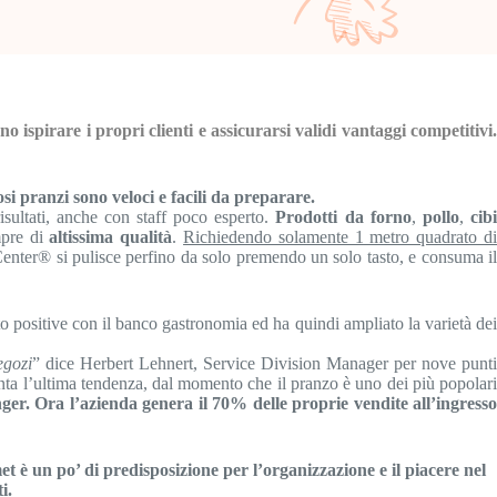
ispirare i propri clienti e assicurarsi validi vantaggi competitivi.
i pranzi sono veloci e facili da preparare.
isultati, anche con staff poco esperto.
Prodotti da forno
,
pollo
,
cib
mpre di
altissima qualità
.
Richiedendo solamente 1 metro quadrato d
enter® si pulisce perfino da solo premendo un solo tasto, e consuma i
o positive con il banco gastronomia ed ha quindi ampliato la varietà de
egozi
” dice Herbert Lehnert, Service Division Manager per nove punt
ta l’ultima tendenza, dal momento che il pranzo è uno dei più popolari
ger. Ora l’azienda genera il 70% delle proprie vendite all’ingresso
t è un po’ di predisposizione per l’organizzazione e il piacere nel
i.