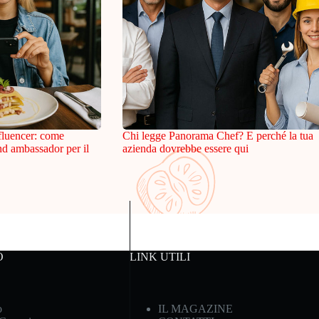
fluencer: come
Chi legge Panorama Chef? E perché la tua
and ambassador per il
azienda dovrebbe essere qui
O
LINK UTILI
o
IL MAGAZINE