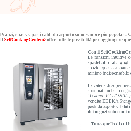
Pranzi, snack e pasti caldi da asporto sono sempre più popolari. Gra
Il
SelfCookingCenter®
offre tutte le possibilità per aggiungere qu
Con il SelfCookingCent
Le funzioni intuitive d
spadellati
e alla grigl
spazio
, questo apparec
minimo indispensabile di
La catena di supermerca
suoi piatti nel suo neg
“
Usiamo RATIONAL perc
vendita EDEKA Stenger, 
pasti da asporto.
I dat
dei negozi solo con i 
Tutto quello di cui 