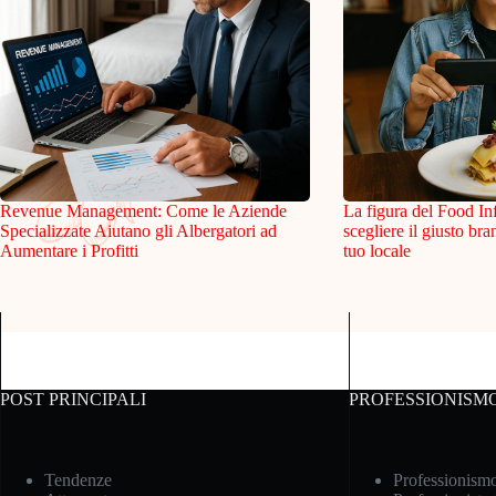
Revenue Management: Come le Aziende
La figura del Food In
Specializzate Aiutano gli Albergatori ad
scegliere il giusto br
Aumentare i Profitti
tuo locale
POST PRINCIPALI
PROFESSIONISM
Tendenze
Professionism