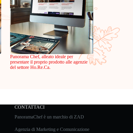
Panorama Chef, alleato ideale per
presentare il proprio prodotto alle agenzie
del settore Ho.Re.Ca.
CONTATTACI
PanoramaChef è un marchio di ZAD
Agenzia di Marketing e Comunicazione