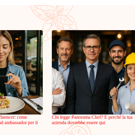
fluencer: come
Chi legge Panorama Chef? E perché la tua
and ambassador per il
azienda dovrebbe essere qui