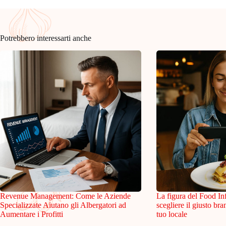
Potrebbero interessarti anche
Revenue Management: Come le Aziende
La figura del Food In
Specializzate Aiutano gli Albergatori ad
scegliere il giusto br
Aumentare i Profitti
tuo locale