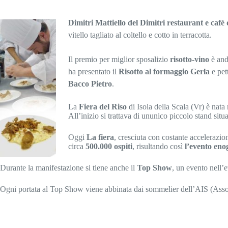
Dimitri Mattiello del Dimitri restaurant e café 
vitello tagliato al coltello e cotto in terracotta.
Il premio per miglior sposalizio
risotto-vino
è and
ha presentato il
Risotto al formaggio Gerla
e pet
Bacco Pietro
.
La
Fiera del Riso
di Isola della Scala (Vr) è nata
All’inizio si trattava di ununico piccolo stand situ
Oggi
La fiera
, cresciuta con costante accelerazio
circa
500.000 ospiti
, risultando così
l’evento enog
Durante la manifestazione si tiene anche il
Top Show
, un evento nell’e
Ogni portata al Top Show viene abbinata dai sommelier dell’AIS (Associa