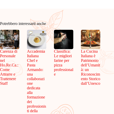
Potrebbero interessarti anche
Carenza di
Accademia
Classifica:
La Cucina
Personale
Italiana
Le migliori
Italiana è
nel
Chef e
farine per
Patrimonio
Ho.Re.Ca.:
Pasta
pizza
dell’Umanit
Come
Armando:
professional
à: un
Attrarre e
una
e
Riconoscim
Trattenere
collaborazi
ento Storico
Staff
one
dall’Unesco
dedicata
alla
formazione
dei
professionis
ti della