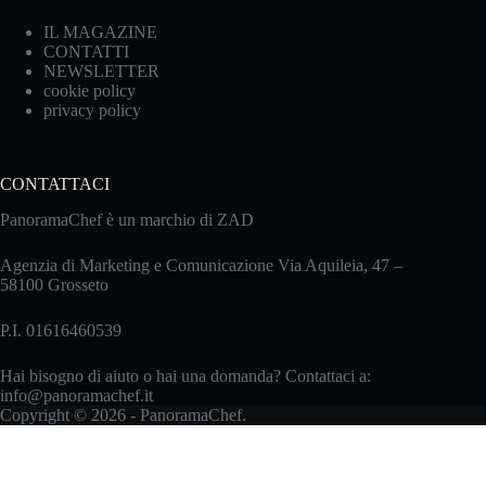
IL MAGAZINE
CONTATTI
NEWSLETTER
cookie policy
privacy policy
CONTATTACI
PanoramaChef è un marchio di ZAD
Agenzia di Marketing e Comunicazione Via Aquileia, 47 –
58100 Grosseto
P.I. 01616460539
Hai bisogno di aiuto o hai una domanda? Contattaci a:
info@panoramachef.it
Copyright © 2026 - PanoramaChef.
Le tue preferenze relative alla privacy