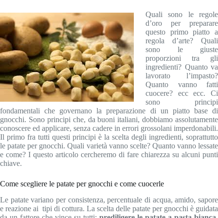
Quali sono le regole
d’oro per preparare
questo primo piatto a
regola d’arte? Quali
sono le giuste
proporzioni tra gli
ingredienti? Quanto va
lavorato l’impasto?
Quanto vanno fatti
cuocere? ecc ecc. Ci
sono principi
fondamentali che governano la preparazione di un piatto base di
gnocchi. Sono principi che, da buoni italiani, dobbiamo assolutamente
conoscere ed applicare, senza cadere in errori grossolani imperdonabili.
Il primo fra tutti questi principi è la scelta degli ingredienti, soprattutto
le patate per gnocchi. Quali varietà vanno scelte? Quanto vanno lessate
e come? I questo articolo cercheremo di fare chiarezza su alcuni punti
chiave.
Come scegliere le patate per gnocchi e come cuocerle
Le patate variano per consistenza, percentuale di acqua, amido, sapore
e reazione ai tipi di cottura. La scelta delle patate per gnocchi è guidata
da un fattore che vince su tutti:
prediligere le patate a pasta bianca
.