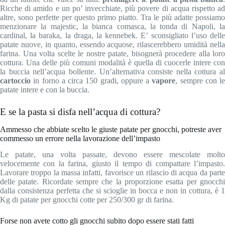
Ricche di amido e un po’ invecchiate, più povere di acqua rispetto ad
altre, sono perfette per questo primo piatto. Tra le più adatte possiamo
menzionare la majestic, la bianca comasca, la tonda di Napoli, la
cardinal, la baraka, la draga, la kennebek. E’ sconsigliato l’uso delle
patate nuove, in quanto, essendo acquose, rilascerebbero umidità nella
farina. Una volta scelte le nostre patate, bisognerà procedere alla loro
cottura. Una delle più comuni modalità è quella di cuocerle intere con
la buccia nell’acqua bollente. Un’alternativa consiste nella cottura al
cartoccio
in forno a circa 150 gradi, oppure a
vapore
, sempre con le
patate intere e con la buccia.
E se la pasta si disfa nell’acqua di cottura?
Ammesso che abbiate scelto le giuste patate per gnocchi, potreste aver
commesso un errore nella lavorazione dell’impasto
Le patate, una volta passate, devono essere mescolate molto
velocemente con la farina, giusto il tempo di compattare l’impasto.
Lavorare troppo la massa infatti, favorisce un rilascio di acqua da parte
delle patate. Ricordate sempre che la proporzione esatta per gnocchi
dalla consistenza perfetta che si scioglie in bocca e non in cottura, è 1
Kg di patate per gnocchi cotte per 250/300 gr di farina.
Forse non avete cotto gli gnocchi subito dopo essere stati fatti