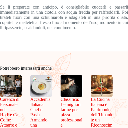
Se li preparate con anticipo, è consigliabile cuocerli e passarli
immediatamente in una ciotola con acqua fredda per raffreddarli. Poi
tirateli fuori con una schiumarola e adagiateli in una pirofila oliata,
copriteli e metteteli al fresco fino al momento dell’uso, momento in cui
li ripasserete, scaldandoli, nel condimento.
Potrebbero interessarti anche
Carenza di
Accademia
Classifica:
La Cucina
Personale
Italiana
Le migliori
Italiana è
nel
Chef e
farine per
Patrimonio
Ho.Re.Ca.:
Pasta
pizza
dell’Umanit
Come
Armando:
professional
à: un
Attrarre e
una
e
Riconoscim