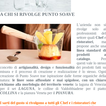
A CHI SI RIVOLGE PUNTO SOAVE
L’azienda non si
rivolge solo ai
professionisti del
settore quali
Chef
e
ristoratori
, ma
propone anche una
linea standard di
prodotti a
catalogo
. Per
questi vale lo stesso
concetto di
artigianalità
,
design
e
funzionalità
dei prodotti fatti s
misura e il processo di creazione e realizzazione è lo stesso. Ogni
creazione di Punto Soave trae ispirazione dalle forme organiche della
natura:
le linee sono affusolate e mai spigolose, con un chiar
richiamo alla morfologia del territorio veneto
: la laguna di Venezi
per il set
LAGUNA
, le colline di Valdobbiadene per il piatt
COLLINA
e la pianura Veneta per il
PIANURA
.
I sarti del gusto si rivolgono a tutti gli Chef e i ristoratori che