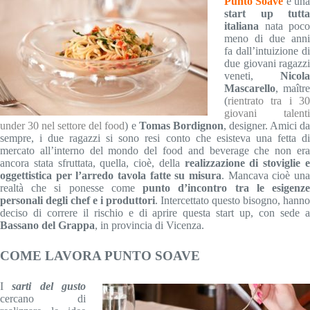
Punto Soave
è un
start up tutta
italiana
nata poco
meno di due anni
fa dall’intuizione di
due giovani ragazzi
veneti,
Nicola
Mascarello
, maître
(
rientrato tra i 30
giovani talenti
under 30 nel settore del food
) e
Tomas Bordignon
, designer. Amici d
sempre, i due ragazzi si sono resi conto che esisteva una fetta di
mercato all’interno del mondo del food and beverage che non era
ancora stata sfruttata, quella, cioè, della
realizzazione di stoviglie 
oggettistica per l’arredo tavola fatte su misura
. Mancava cioè una
realtà che si ponesse come
punto d’incontro tra le esigenz
personali degli chef e i produttori
. Intercettato questo bisogno, hanno
deciso di correre il rischio e di aprire questa start up, con sede a
Bassano del Grappa
, in provincia di Vicenza.
COME LAVORA PUNTO SOAVE
I
sarti del gusto
cercano di