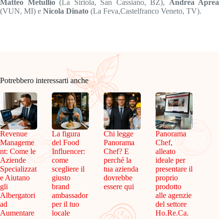
Matteo Metullio
(La Siriola, San Cassiano, BZ),
Andrea Aprea
(VUN, MI) e
Nicola Dinato
(La Feva,Castelfranco Veneto, TV).
Potrebbero interessarti anche
Revenue
La figura
Chi legge
Panorama
Manageme
del Food
Panorama
Chef,
nt: Come le
Influencer:
Chef? E
alleato
Aziende
come
perché la
ideale per
Specializzat
scegliere il
tua azienda
presentare il
e Aiutano
giusto
dovrebbe
proprio
gli
brand
essere qui
prodotto
Albergatori
ambassador
alle agenzie
ad
per il tuo
del settore
Aumentare
locale
Ho.Re.Ca.