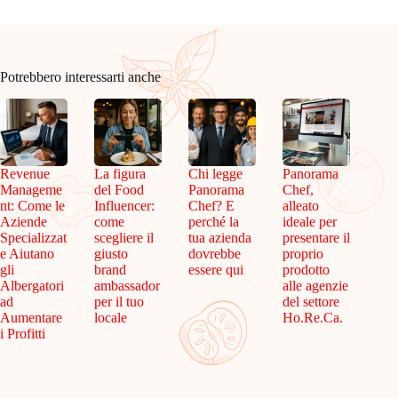
Potrebbero interessarti anche
Revenue
La figura
Chi legge
Panorama
Manageme
del Food
Panorama
Chef,
nt: Come le
Influencer:
Chef? E
alleato
Aziende
come
perché la
ideale per
Specializzat
scegliere il
tua azienda
presentare il
e Aiutano
giusto
dovrebbe
proprio
gli
brand
essere qui
prodotto
Albergatori
ambassador
alle agenzie
ad
per il tuo
del settore
Aumentare
locale
Ho.Re.Ca.
i Profitti