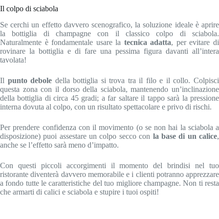
Il colpo di sciabola
Se cerchi un effetto davvero scenografico, la soluzione ideale è aprire
la bottiglia di champagne con il classico colpo di sciabola.
Naturalmente è fondamentale usare la
tecnica adatta
, per evitare d
rovinare la bottiglia e di fare una pessima figura davanti all’intera
tavolata!
Il
punto debole
della bottiglia si trova tra il filo e il collo. Colpisc
questa zona con il dorso della sciabola, mantenendo un’inclinazione
della bottiglia di circa 45 gradi; a far saltare il tappo sarà la pressione
interna dovuta al colpo, con un risultato spettacolare e privo di rischi.
Per prendere confidenza con il movimento (o se non hai la sciabola a
disposizione) puoi assestare un colpo secco con
la base di un calice
anche se l’effetto sarà meno d’impatto.
Con questi piccoli accorgimenti il momento del brindisi nel tuo
ristorante diventerà davvero memorabile e i clienti potranno apprezzare
a fondo tutte le caratteristiche del tuo migliore champagne. Non ti resta
che armarti di calici e sciabola e stupire i tuoi ospiti!