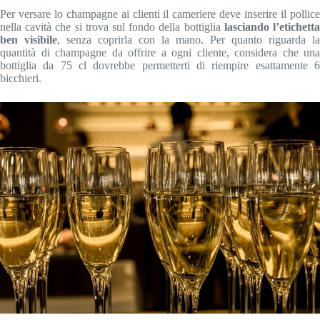
Per versare lo champagne ai clienti il cameriere deve inserire il pollice
nella cavità che si trova sul fondo della bottiglia
lasciando l’etichett
ben visibile
, senza coprirla con la mano. Per quanto riguarda la
quantità di champagne da offrire a ogni cliente, considera che una
bottiglia da 75 cl dovrebbe permetterti di riempire esattamente 6
bicchieri.