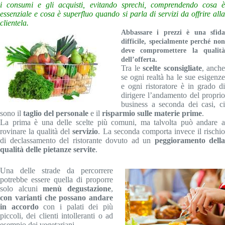
i consumi e gli acquisti, evitando sprechi, comprendendo cosa è
essenziale e cosa è superfluo quando si parla di servizi da offrire alla
clientela.
Abbassare i prezzi è una sfida
difficile, specialmente perché non
deve compromettere la qualità
dell’offerta.
Tra le
scelte sconsigliate
, anche
se ogni realtà ha le sue esigenze
e ogni ristoratore è in grado di
dirigere l’andamento del proprio
business a seconda dei casi, ci
sono il
taglio del personale
e il
risparmio sulle materie prime
.
La prima è una delle scelte più comuni, ma talvolta può andare a
rovinare la qualità del
servizio
. La seconda comporta invece il rischi
di declassamento del ristorante dovuto ad un
peggioramento della
qualità delle pietanze servite
.
Una delle strade da percorrere
potrebbe essere quella di proporre
solo alcuni
menù degustazione
,
con varianti che possano andare
in accordo
con i palati dei più
piccoli, dei clienti intolleranti o ad
esempio dei vegetariani.