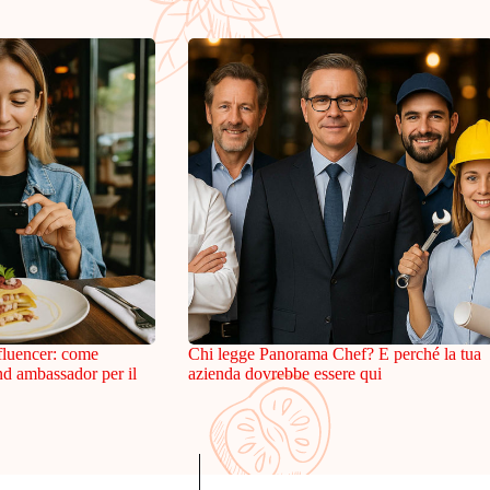
fluencer: come
Chi legge Panorama Chef? E perché la tua
and ambassador per il
azienda dovrebbe essere qui