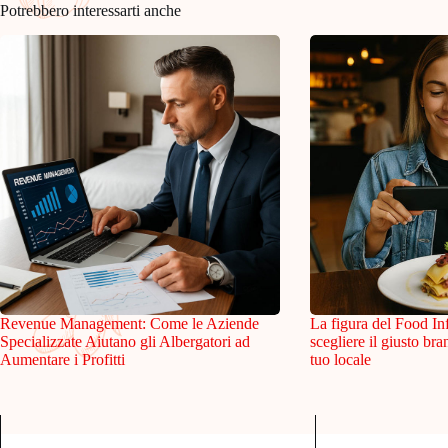
Potrebbero interessarti anche
Revenue Management: Come le Aziende
La figura del Food In
Specializzate Aiutano gli Albergatori ad
scegliere il giusto br
Aumentare i Profitti
tuo locale