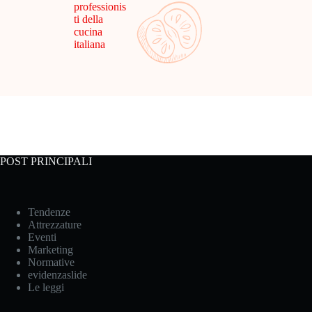
professionis
ti della
cucina
italiana
POST PRINCIPALI
Tendenze
Attrezzature
Eventi
Marketing
Normative
evidenzaslide
Le leggi