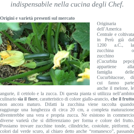
indispensabile nella cucina degli Chef.
Origini e varietà presenti sul mercato
Originaria
dell’America
Centrale e coltivata
in Perù già dal
1200 a.C., la
zucchina o
zucchino
(Cucurbita pepo)
appartiene alla
famiglia delle
Cucurbitaceae, di
cui fanno parte
anche il melone, le
angurie, il cetriolo e la zucca. Di questa pianta si utilizza nell’ambito
culinario
sia il fiore
, caratteristico di colore giallo-arancio,
che il frutt
non ancora maturo. Difatti la zucchina viene raccolta quando
raggiunge una lunghezza di circa 20 cm, a completa maturazione
diventerebbe una vera e propria zucca. Ne esistono in commercio
diverse varietà che si differenziano per forma e colore del frutto.
Possiamo trovare zucchine tonde, cilindriche, costolute, piriformi, e
colori dal verde scuro, al chiaro detto anche “romanesco”, passando