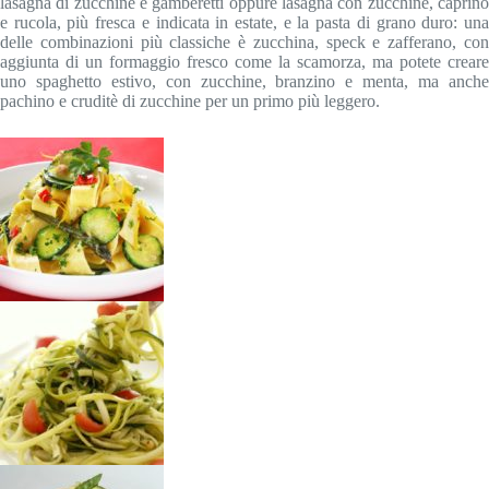
lasagna di zucchine e gamberetti oppure lasagna con zucchine, caprino
e rucola, più fresca e indicata in estate, e la pasta di grano duro: una
delle combinazioni più classiche è zucchina, speck e zafferano, con
aggiunta di un formaggio fresco come la scamorza, ma potete creare
uno spaghetto estivo, con zucchine, branzino e menta, ma anche
pachino e cruditè di zucchine per un primo più leggero.