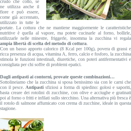
crudo che cotto, se
ne utilizza anche il
fiore e può essere,
come già accennato,
utilizzato in tutte le
portate. La cottura che ne mantiene maggiormente le caratteristiche
nutritive è quella al vapore, ma potete cucinarle al forno, bollirle,
utilizzarle nelle minestre, friggerle, insomma la zucchina vi regala
ampia libertà di scelta del metodo di cottura
.
Con un basso apporto calorico (8 Kcal per 100g), povera di grassi e
ricca presenza di acqua, vitamina A, ferro, calcio e fosforo, la zucchina
stimola le funzioni intestinali, diuretiche, con poteri antifermentativi e
consigliata per chi soffre di problemi epatici.
Dagli antipasti ai contorni, provate queste combinazioni…
Sottolineiamo che la zucchina si sposa benissimo sia con le carni che
con il pesce.
Antipasti
sfiziosi a forma di spiedino: golosi e saporiti
basta creare dei rotolini di zucchine, con olive e acciughe e gratinati
poi al forno o fritti e infilati sullo stecchino. Una alternativa più fresca è
il rotolo di salmone affumicato con crema di zucchine, ideale in questa
stagione.