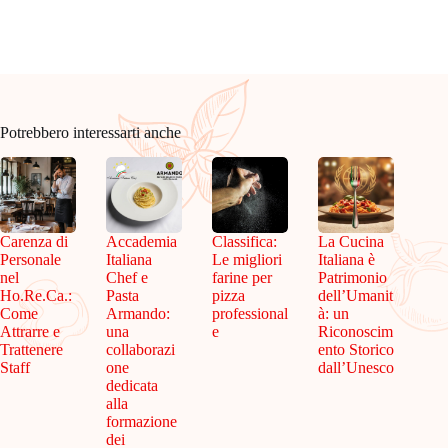
Potrebbero interessarti anche
Carenza di
Accademia
Classifica:
La Cucina
Personale
Italiana
Le migliori
Italiana è
nel
Chef e
farine per
Patrimonio
Ho.Re.Ca.:
Pasta
pizza
dell’Umanit
Come
Armando:
professional
à: un
Attrarre e
una
e
Riconoscim
Trattenere
collaborazi
ento Storico
Staff
one
dall’Unesco
dedicata
alla
formazione
dei