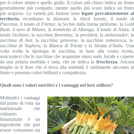
per il colore striato e quello giallo. Il colore più chiaro indica un frutto
generalmente più compatto, mentre quello più scuro indica un frutto
più acquoso. Le varietà più famose sono
legate prevalentemente a
territorio,
ricordiamo la
diamant
, la
black beauty
, il
tondo d
Piacenza
, il
tondo di Firenze
, la
Sechio
dalla forma piriforme, la
Gol
Rush
, il
nero di Milano
, la
trombetta di Albenga
, il
tondo di Nizza
, i
tondo Siciliano
, la
zucchina fiorentina
, la
president
, la
ambassador
, l
zucchina di Asti
, la
zucchina genovese
, la
zucchina romanesca
, la
zucchina di Voghera
, la
Bianca di Trieste
e la
Striata d’Italia
. Un
volta scelta la tipologia di zucchina, in base alla vostra ricetta,
assicuratevi che le zucchine che acquistate siano sode, lucide e coperte
da una peluria morbida e rada, che ne indica la
freschezza
. Ancor
meglio se il fiore che si trova alla sommità è saldamente ancorato al
frutto e presenta colori brillanti e compattezza.
Quali sono i valori nutritivi e i vantaggi nel loro utilizzo?
Molteplici i vantaggi
dal punto di vista sia
nutrizionale che
culinario.
Innanzitutto è un
ingrediente che può
essere consumato sia