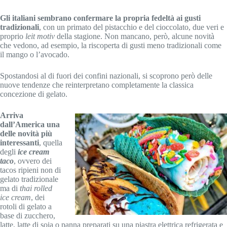
Gli italiani sembrano confermare la propria fedeltà ai gusti
tradizionali
, con un primato del pistacchio e del cioccolato, due veri e
proprio
leit motiv
della stagione. Non mancano, però, alcune novità
che vedono, ad esempio, la riscoperta di gusti meno tradizionali come
il mango o l’avocado.
Spostandosi al di fuori dei confini nazionali, si scoprono però delle
nuove tendenze che reinterpretano completamente la classica
concezione di gelato.
Arriva
dall’America una
delle novità più
interessanti
, quella
degli
ice cream
taco
, ovvero dei
tacos ripieni non di
gelato tradizionale
ma di
thai rolled
ice cream
, dei
rotoli di gelato a
base di zucchero,
latte, latte di soia o panna preparati su una piastra elettrica refrigerata e