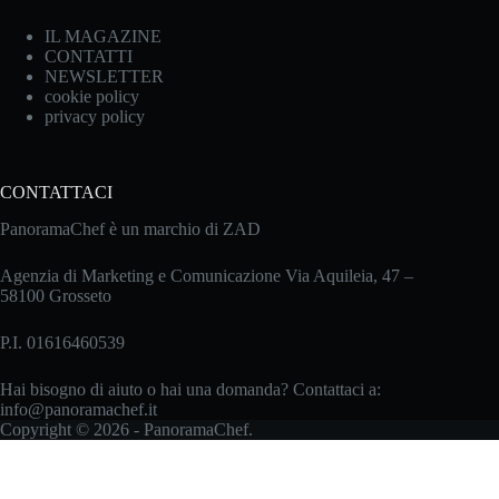
IL MAGAZINE
CONTATTI
NEWSLETTER
cookie policy
privacy policy
CONTATTACI
PanoramaChef è un marchio di ZAD
Agenzia di Marketing e Comunicazione Via Aquileia, 47 –
58100 Grosseto
P.I. 01616460539
Hai bisogno di aiuto o hai una domanda? Contattaci a:
info@panoramachef.it
Copyright © 2026 - PanoramaChef.
Le tue preferenze relative alla privacy