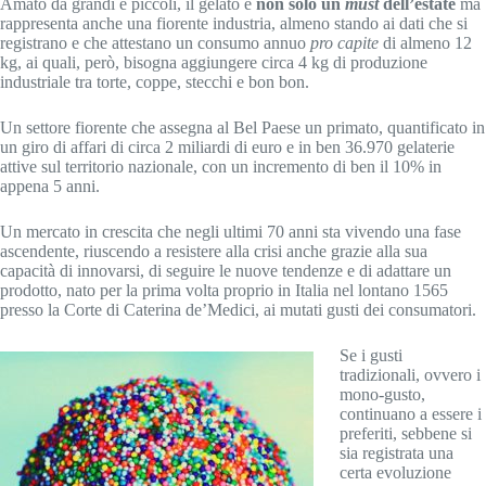
Amato da grandi e piccoli, il gelato è
non solo un
must
dell’estate
ma
rappresenta anche una fiorente industria, almeno stando ai dati che si
registrano e che attestano un consumo annuo
pro capite
di almeno 12
kg, ai quali, però, bisogna aggiungere circa 4 kg di produzione
industriale tra torte, coppe, stecchi e bon bon.
Un settore fiorente che assegna al Bel Paese un primato, quantificato in
un giro di affari di circa 2 miliardi di euro e in ben 36.970 gelaterie
attive sul territorio nazionale, con un incremento di ben il 10% in
appena 5 anni.
Un mercato in crescita che negli ultimi 70 anni sta vivendo una fase
ascendente, riuscendo a resistere alla crisi anche grazie alla sua
capacità di innovarsi, di seguire le nuove tendenze e di adattare un
prodotto, nato per la prima volta proprio in Italia nel lontano 1565
presso la Corte di Caterina de’Medici, ai mutati gusti dei consumatori.
Se i gusti
tradizionali, ovvero i
mono-gusto,
continuano a essere i
preferiti, sebbene si
sia registrata una
certa evoluzione