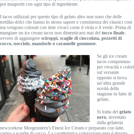
poi insaporiti con ogni tipo di ingrediente.
I tacos utilizzati per questo tipo di gelato altro non sono che delle
tortillas dolci che hanno lo stesso sapore e consistenza dei classici coni
ma vengono colorati con tinte vivaci come il viola o il verde. Prima di
mangiare un ice cream tacos non dimenticarsi mai del
tocco finale
,
ovvero di aggiungere
sciroppi, scaglie di cioccolata, pezzetti di
cocco, nocciole, mandorle o caramelle gommose
.
Se gli ice cream
tacos conquistano
per vivacità e colori
sul versante
opposto si trova
un’altra grande
novità della
stagione in fatto di
gelato.
Si tratta del
gelato
nero
, inventato
dalla gelateria
newyorkese Morgenstern’s Finest Ice Cream e preparato con latte,
crema e scaglie di cocco. La caratteristica colorazione nera è dovuta