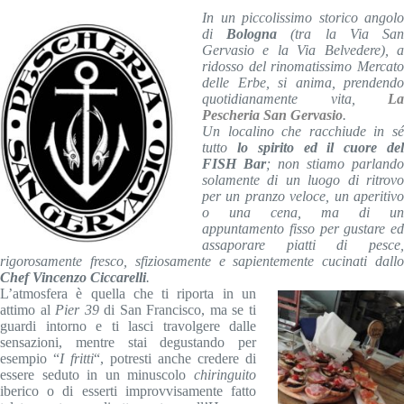
In un piccolissimo storico angolo
di
Bologna
(tra la Via Sa
Gervasio e la Via Belvedere), a
ridosso del rinomatissimo Mercato
delle Erbe, si anima, prendendo
quotidianamente vita,
La
Pescheria San Gervasio
.
Un localino che racchiude in sé
tutto
lo spirito ed il cuore de
FISH Bar
; non stiamo parlando
solamente di un luogo di ritrovo
per un pranzo veloce, un aperitivo
o una cena, ma di un
appuntamento fisso per gustare ed
assaporare piatti di pesce,
rigorosamente fresco, sfiziosamente e sapientemente cucinati dallo
Chef Vincenzo Ciccarelli
.
L’atmosfera è quella che ti riporta in un
attimo al
Pier 39
di San Francisco, ma se ti
guardi intorno e ti lasci travolgere dalle
sensazioni, mentre stai degustando per
esempio “
I fritti
“, potresti anche credere di
essere seduto in un minuscolo
chiringuito
iberico o di esserti improvvisamente fatto