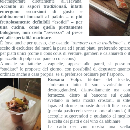
teletrasportare direttamente all’Havana.
Accanto ai sapori tradizionali, infatti
emergono escursioni di gusto e
abbinamenti inusuali al palato – o più
frettolosamente definibili “esotici” – per
una cucina, come quella prettamente
bolognese, non certo “avvezza” al pesce
ed alle specialità marinare
.
È forse anche per questo, che osando “r
ompere con la tradizione
” si è
scelto di escludere dal menù la pasta ed i primi piatti, preferendo optare
per piatti unici (come il cous cous di verdure, gamberi e calamaretti o il
guazzetto di polpo con pane o cous cous).
Annotate su tattiche lavagnette, appese alle pareti, si possono
“studiare” le proposte del giorno, con possibilità di degustare quanto
ordinato anche a casa propria, se si preferisce ordinare per l’asporto.
Rossana Volpi
, titolare del locale,
sfoderando tutto il suo savoir-faire e
destreggiandosi, disinvoltamente ma con
fermezza, dietro al bancone sul quale
svettano in bella mostra crostoni, in stile
tapas ed alcune proposte dolci di fine pasto
(piccola pasticceria secca e torte al trancio) ti
accoglie suggerendoti e guidando al meglio
la scelta dei piatti e del vino da abbinare.
La carta dei vini mostra una scelta