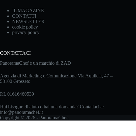
IL MAGAZINE
CONTATTI
NEWSLETTER
cookie policy
privacy policy
CONTATTACI
PanoramaChef è un marchio di ZAD
Agenzia di Marketing e Comunicazione Via Aquileia, 47 –
58100 Grosseto
P.I. 01616460539
Hai bisogno di aiuto o hai una domanda? Contattaci a:
info@panoramachef.it
Copyright © 2026 - PanoramaChef.
Le tue preferenze relative alla privacy