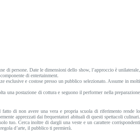
e di persone. Date le dimensioni dello show, l’approccio è unilaterale
te componente di entertainment.
tanze esclusive e costose presso un pubblico selezionato. Assume in molt
olta una postazione di cottura e seguono il performer nella preparazion
l fatto di non avere una vera e propria scuola di riferimento rende lo
mente apprezzati dai frequentatori abituali di questi spettacoli culinari
olo tuo. Cerca inoltre di dargli una veste e un carattere corrispondent
egola d’arte, il pubblico ti premierà.