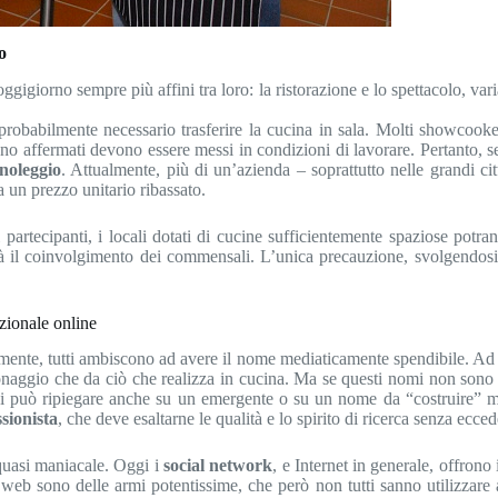
o
orno sempre più affini tra loro: la ristorazione e lo spettacolo, variam
robabilmente necessario trasferire la cucina in sala. Molti showcook
no affermati devono essere messi in condizioni di lavorare. Pertanto, se 
noleggio
. Attualmente, più di un’azienda – soprattutto nelle grandi c
 un prezzo unitario ribassato.
rtecipanti, i locali dotati di cucine sufficientemente spaziose potrann
à il coinvolgimento dei commensali. L’unica precauzione, svolgendosi 
zionale online
mente, tutti ambiscono ad avere il nome mediaticamente spendibile. Ad
sonaggio che da ciò che realizza in cucina. Ma se questi nomi non sono a
), si può ripiegare anche su un emergente o su un nome da “costruire”
sionista
, che deve esaltarne le qualità e lo spirito di ricerca senza ecc
 quasi maniacale. Oggi i
social network
, e Internet in generale, offrono
 web sono delle armi potentissime, che però non tutti sanno utilizzare