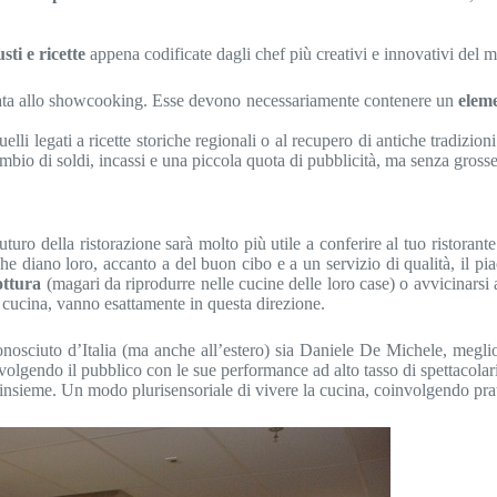
ti e ricette
appena codificate dagli chef più creativi e innovativi del
 legata allo showcooking. Esse devono necessariamente contenere un
eleme
 legati a ricette storiche regionali o al recupero di antiche tradizioni c
ambio di soldi, incassi e una piccola quota di pubblicità, ma senza grosse
 della ristorazione sarà molto più utile a conferire al tuo ristorante il
he diano loro, accanto a del buon cibo e a un servizio di qualità, il piac
ottura
(magari da riprodurre nelle cucine delle loro case) o avvicinarsi a
 cucina, vanno esattamente in questa direzione.
nosciuto d’Italia (ma anche all’estero) sia Daniele De Michele, meg
volgendo il pubblico con le sue performance ad alto tasso di spettacolar
ati insieme. Un modo plurisensoriale di vivere la cucina, coinvolgendo pr