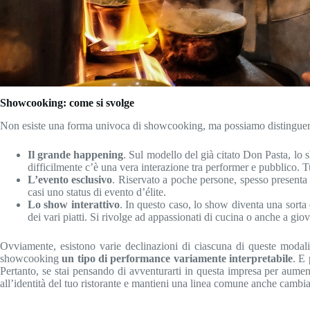
Showcooking: come si svolge
Non esiste una forma univoca di showcooking, ma possiamo distinguere 
Il grande happening
. Sul modello del già citato Don Pasta, lo
difficilmente c’è una vera interazione tra performer e pubblico. 
L’evento esclusivo
. Riservato a poche persone, spesso presenta 
casi uno status di evento d’élite.
Lo show interattivo
. In questo caso, lo show diventa una sorta
dei vari piatti. Si rivolge ad appassionati di cucina o anche a gi
Ovviamente, esistono varie declinazioni di ciascuna di queste modalit
showcooking
un tipo di performance variamente interpretabile
. E 
Pertanto, se stai pensando di avventurarti in questa impresa per aument
all’identità del tuo ristorante e mantieni una linea comune anche cambian