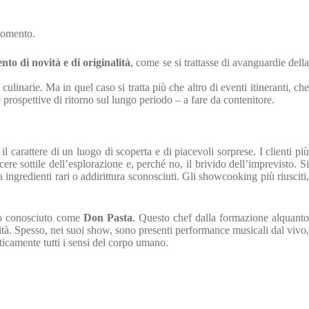
 momento.
nto di novità e di originalità
, come se si trattasse di avanguardie dell
ulinarie. Ma in quel caso si tratta più che altro di eventi itineranti, che
 prospettive di ritorno sul lungo periodo – a fare da contenitore.
 carattere di un luogo di scoperta e di piacevoli sorprese. I clienti più
ere sottile dell’esplorazione e, perché no, il brivido dell’imprevisto. Si
 ingredienti rari o addirittura sconosciuti. Gli showcooking più riusciti
lio conosciuto come
Don Pasta
. Questo chef dalla formazione alquant
ità. Spesso, nei suoi show, sono presenti performance musicali dal vivo,
aticamente tutti i sensi del corpo umano.