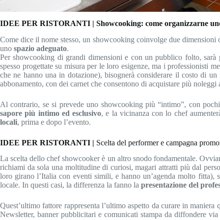
IDEE PER RISTORANTI |
Showcooking: come organizzarne un
Come dice il nome stesso, un showcooking coinvolge due dimensioni oggigi
uno
spazio adeguato
.
Per showcooking di grandi dimensioni e con un pubblico folto, sarà p
spesso progettate su misura per le loro esigenze, ma i professionisti me
che ne hanno una in dotazione), bisognerà considerare il costo di un
abbonamento, con dei carnet che consentono di acquistare più noleggi a
Al contrario, se si prevede uno showcooking più “intimo”, con pochi pa
sapore più intimo ed esclusivo
, e la vicinanza con lo chef aumenter
locali
, prima e dopo l’evento.
IDEE PER RISTORANTI |
Scelta del performer e campagna promo
La scelta dello chef showcooker è un altro snodo fondamentale. Ovvia
richiami da sola una moltitudine di curiosi, magari attratti più dal per
loro girano l’Italia con eventi simili, e hanno un’agenda molto fitta
locale. In questi casi, la differenza la fanno la
presentazione del profes
Quest’ultimo fattore rappresenta l’ultimo aspetto da curare in maniera
Newsletter, banner pubblicitari e comunicati stampa da diffondere via