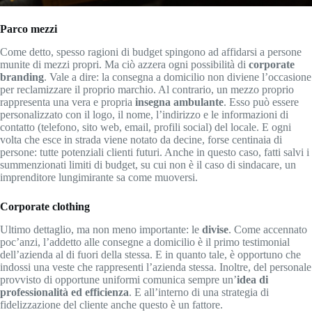
Parco mezzi
Come detto, spesso ragioni di budget spingono ad affidarsi a persone
munite di mezzi propri. Ma ciò azzera ogni possibilità di
corporate
branding
. Vale a dire: la consegna a domicilio non diviene l’occasione
per reclamizzare il proprio marchio. Al contrario, un mezzo proprio
rappresenta una vera e propria
insegna ambulante
. Esso può essere
personalizzato con il logo, il nome, l’indirizzo e le informazioni di
contatto (telefono, sito web, email, profili social) del locale. E ogni
volta che esce in strada viene notato da decine, forse centinaia di
persone: tutte potenziali clienti futuri. Anche in questo caso, fatti salvi i
summenzionati limiti di budget, su cui non è il caso di sindacare, un
imprenditore lungimirante sa come muoversi.
Corporate clothing
Ultimo dettaglio, ma non meno importante: le
divise
. Come accennato
poc’anzi, l’addetto alle consegne a domicilio è il primo testimonial
dell’azienda al di fuori della stessa. E in quanto tale, è opportuno che
indossi una veste che rappresenti l’azienda stessa. Inoltre, del personale
provvisto di opportune uniformi comunica sempre un’
idea di
professionalità ed efficienza
. E all’interno di una strategia di
fidelizzazione del cliente anche questo è un fattore.