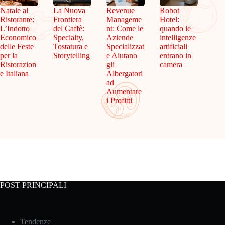
Natale al
La Nuova
Revenue
Robot
Ristorante:
Frontiera
Manageme
Hotel:
L’Indotto
del Caffè:
nt: Come le
quando le
Economico
Specialty,
Aziende
intelligenze
delle Feste
Tostatura e
Specializzat
artificiali
per la
Storytelling
e Aiutano
entrano in
Ristorazion
gli
camera
e Italiana
Albergatori
ad
Aumentare
i Profitti
POST PRINCIPALI
Tendenze