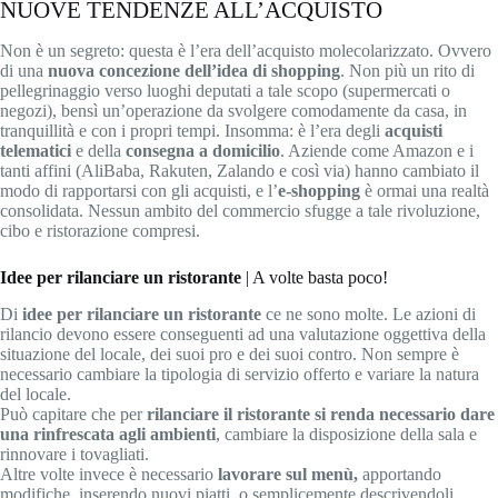
NUOVE TENDENZE ALL’ACQUISTO
Non è un segreto: questa è l’era dell’acquisto molecolarizzato. Ovvero
di una
nuova concezione dell’idea di shopping
. Non più un rito di
pellegrinaggio verso luoghi deputati a tale scopo (supermercati o
negozi), bensì un’operazione da svolgere comodamente da casa, in
tranquillità e con i propri tempi. Insomma: è l’era degli
acquisti
telematici
e della
consegna a domicilio
. Aziende come Amazon e i
tanti affini (AliBaba, Rakuten, Zalando e così via) hanno cambiato il
modo di rapportarsi con gli acquisti, e l’
e-shopping
è ormai una realtà
consolidata. Nessun ambito del commercio sfugge a tale rivoluzione,
cibo e ristorazione compresi.
Idee per rilanciare un ristorante
| A volte basta poco!
Di
idee per rilanciare un ristorante
ce ne sono molte. Le azioni di
rilancio devono essere conseguenti ad una valutazione oggettiva della
situazione del locale, dei suoi pro e dei suoi contro. Non sempre è
necessario cambiare la tipologia di servizio offerto e variare la natura
del locale.
Può capitare che per
rilanciare il ristorante si renda necessario dare
una rinfrescata agli ambienti
, cambiare la disposizione della sala e
rinnovare i tovagliati.
Altre volte invece è necessario
lavorare sul menù,
apportando
modifiche, inserendo nuovi piatti, o semplicemente descrivendoli