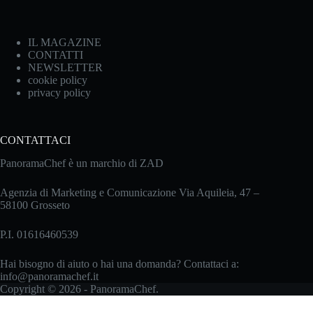
IL MAGAZINE
CONTATTI
NEWSLETTER
cookie policy
privacy policy
CONTATTACI
PanoramaChef è un marchio di ZAD
Agenzia di Marketing e Comunicazione Via Aquileia, 47 –
58100 Grosseto
P.I. 01616460539
Hai bisogno di aiuto o hai una domanda? Contattaci a:
info@panoramachef.it
Copyright © 2026 - PanoramaChef.