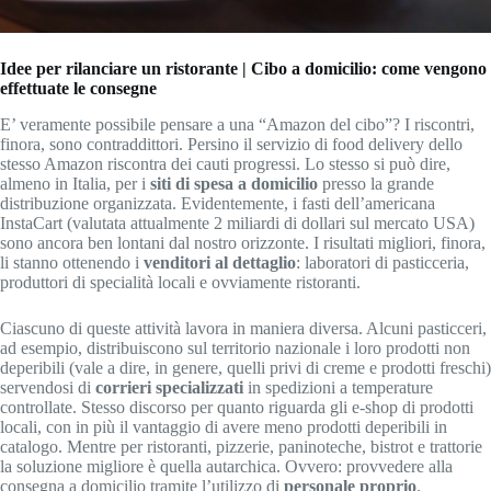
Idee per rilanciare un ristorante | Cibo a domicilio: come vengono
effettuate le consegne
E’ veramente possibile pensare a una “Amazon del cibo”? I riscontri,
finora, sono contraddittori. Persino il servizio di food delivery dello
stesso Amazon riscontra dei cauti progressi. Lo stesso si può dire,
almeno in Italia, per i
siti di spesa a domicilio
presso la grande
distribuzione organizzata. Evidentemente, i fasti dell’americana
InstaCart (valutata attualmente 2 miliardi di dollari sul mercato USA)
sono ancora ben lontani dal nostro orizzonte. I risultati migliori, finora,
li stanno ottenendo i
venditori al dettaglio
: laboratori di pasticceria,
produttori di specialità locali e ovviamente ristoranti.
Ciascuno di queste attività lavora in maniera diversa. Alcuni pasticceri,
ad esempio, distribuiscono sul territorio nazionale i loro prodotti non
deperibili (vale a dire, in genere, quelli privi di creme e prodotti freschi)
servendosi di
corrieri specializzati
in spedizioni a temperature
controllate. Stesso discorso per quanto riguarda gli e-shop di prodotti
locali, con in più il vantaggio di avere meno prodotti deperibili in
catalogo. Mentre per ristoranti, pizzerie, paninoteche, bistrot e trattorie
la soluzione migliore è quella autarchica. Ovvero: provvedere alla
consegna a domicilio tramite l’utilizzo di
personale proprio
.