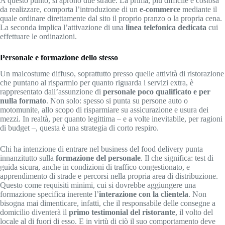
A questo punto, si aprono due strade. La prima, più difficile e costosa
da realizzare, comporta l’introduzione di un
e-commerce
mediante il
quale ordinare direttamente dal sito il proprio pranzo o la propria cena.
La seconda implica l’attivazione di una
linea telefonica dedicata
cui
effettuare le ordinazioni.
Personale e formazione dello stesso
Un malcostume diffuso, soprattutto presso quelle attività di ristorazione
che puntano al risparmio per quanto riguarda i servizi extra, è
rappresentato dall’assunzione di
personale poco qualificato e per
nulla formato
. Non solo: spesso si punta su persone auto o
motomunite, allo scopo di risparmiare su assicurazione e usura dei
mezzi. In realtà, per quanto legittima – e a volte inevitabile, per ragioni
di budget –, questa è una strategia di corto respiro.
Chi ha intenzione di entrare nel business del food delivery punta
innanzitutto sulla
formazione del personale
. Il che significa: test di
guida sicura, anche in condizioni di traffico congestionato, e
apprendimento di strade e percorsi nella propria area di distribuzione.
Questo come requisiti minimi, cui si dovrebbe aggiungere una
formazione specifica inerente l’
interazione con la clientela
. Non
bisogna mai dimenticare, infatti, che il responsabile delle consegne a
domicilio diventerà il
primo testimonial del ristorante
, il volto del
locale al di fuori di esso. E in virtù di ciò il suo comportamento deve