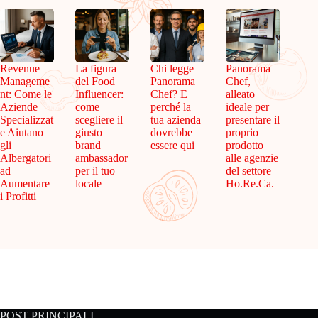
Revenue
La figura
Chi legge
Panorama
Manageme
del Food
Panorama
Chef,
nt: Come le
Influencer:
Chef? E
alleato
Aziende
come
perché la
ideale per
Specializzat
scegliere il
tua azienda
presentare il
e Aiutano
giusto
dovrebbe
proprio
gli
brand
essere qui
prodotto
Albergatori
ambassador
alle agenzie
ad
per il tuo
del settore
Aumentare
locale
Ho.Re.Ca.
i Profitti
POST PRINCIPALI