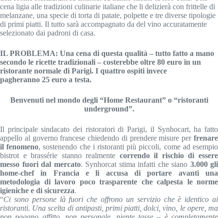
cena ligia alle tradizioni culinarie italiane che li delizierà con frittelle di
melanzane, una specie di torta di patate, polpette e tre diverse tipologie
di primi piatti. Il tutto sarà accompagnato da del vino accuratamente
selezionato dai padroni di casa.
IL PROBLEMA: Una cena di questa qualità – tutto fatto a mano
secondo le ricette tradizionali – costerebbe oltre 80 euro in un
ristorante normale di Parigi. I quattro ospiti invece
pagheranno 25 euro a testa.
Benvenuti nel mondo degli “Home Restaurant” o “ristoranti
underground”.
Il principale sindacato dei ristoratori di Parigi, il Synhocart, ha fatto
appello al governo francese chiedendo di prendere misure per
frenare
il fenomeno
, sostenendo che i ristoranti più piccoli, come ad esempi
bistrot e brassérie stanno realmente
correndo il rischio di esser
messo fuori dal mercato
. Synhorcat stima infatti che siano
3.000 gli
home-chef in Francia e li accusa di portare avanti una
metodologia di lavoro poco trasparente che calpesta le norme
igieniche e di sicurezza
.
“
Ci sono persone là fuori che offrono un servizio che è identico ai
ristoranti. Una scelta di antipasti, primi piatti, dolci, vino, le opere, ma
non pagano affitto, non personale, niente tasse – è completamente