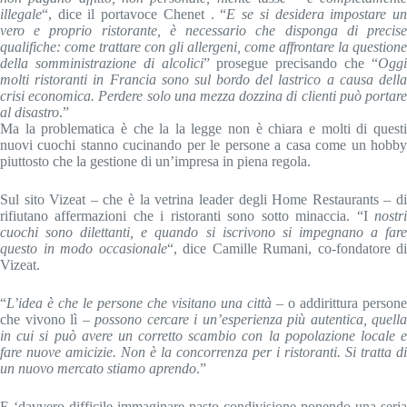
illegale
“, dice il portavoce Chenet . “
E se si desidera impostare u
vero e proprio ristorante, è necessario che disponga di precise
qualifiche: come trattare con gli allergeni, come affrontare la questione
della somministrazione di alcolici
” prosegue precisando che “
Ogg
molti ristoranti in Francia sono sul bordo del lastrico a causa della
crisi economica. Perdere solo una mezza dozzina di clienti può portare
al disastro
.”
Ma la problematica è che la la legge non è chiara e molti di questi
nuovi cuochi stanno cucinando per le persone a casa come un hobby
piuttosto che la gestione di un’impresa in piena regola.
Sul sito Vizeat – che è la vetrina leader degli Home Restaurants – di
rifiutano affermazioni che i ristoranti sono sotto minaccia. “I
nostr
cuochi sono dilettanti, e quando si iscrivono si impegnano a fare
questo in modo occasionale
“, dice Camille Rumani, co-fondatore di
Vizeat.
“
L’idea è che le persone che visitano una città
– o addirittura persone
che vivono lì –
possono cercare i un’esperienza più autentica, quella
in cui si può avere un corretto scambio con la popolazione locale e
fare nuove amicizie. Non è la concorrenza per i ristoranti. Si tratta di
un nuovo mercato stiamo aprendo
.”
E ‘davvero difficile immaginare pasto condivisione ponendo una seria