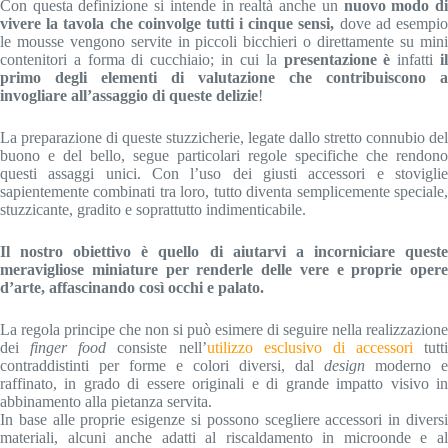
Con questa definizione si intende in realtà anche un
nuovo modo d
vivere la tavola che coinvolge tutti i cinque sensi,
dove ad esempi
le mousse vengono servite in piccoli bicchieri o direttamente su mini
contenitori a forma di cucchiaio; in cui la
presentazione è
infatti
i
primo degli elementi di valutazione che contribuiscono a
invogliare all’assaggio di queste delizie
!
La preparazione di queste stuzzicherie, legate dallo stretto connubio del
buono e del bello, segue particolari regole specifiche che rendono
questi assaggi unici. Con l’uso dei giusti accessori e stoviglie
sapientemente combinati tra loro, tutto diventa semplicemente speciale,
stuzzicante, gradito e soprattutto indimenticabile.
Il nostro obiettivo è quello di aiutarvi a incorniciare queste
meravigliose miniature per renderle delle vere e proprie opere
d’arte, affascinando così occhi e palato.
La regola principe che non si può esimere di seguire nella realizzazione
dei
finger food
consiste nell’
utilizzo esclusivo di accessori
tutti
contraddistinti per forme e colori diversi, dal
design
moderno e
raffinato, in grado di essere originali e di grande impatto visivo in
abbinamento alla pietanza servita.
In base alle proprie esigenze si possono scegliere accessori in diversi
materiali, alcuni anche adatti al riscaldamento in microonde e al