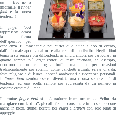
un ricevimento
informale, il
finger
food
è la nuova
tendenza!
Il
finger food
rappresenta ormai
la forma
dell’aperitivo per
eccellenza. È immancabile nei buffet di qualunque tipo di evento,
dall’informale aperitivo al mare alla cena di alto livello. Negli ultimi
tempi si sta sempre più diffondendo in ambiti ancora più particolari, in
quanto sempre più organizzatori di feste aziendali, ad esempio,
ricorrono ad un catering a buffet; ma anche per occasioni
tradizionalmente più solenni, come banchetti nuziali, serate di gala,
feste religiose e di laurea, nonché anniversari e ricorrenze personali.
Il
finger food
sembra essere diventata una risorsa sempre più d
tendenza, ed una scelta sempre più apprezzata da un numero in
costante crescita di utenti.
Il termine
finger food
si può tradurre letteralmente con
“cibo d
mangiare con le dita”
, piccoli sfizi da consumare in un sol boccon
anche in piedi, quindi perfetti per
buffet
e
brunch
con solo punti d
appoggio.