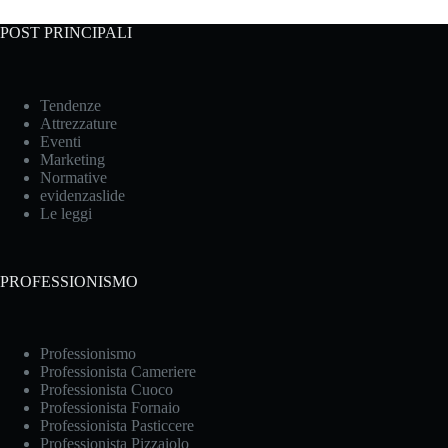
POST PRINCIPALI
Tendenze
Attrezzature
Eventi
Marketing
Normative
evidenzaslide
Le leggi
PROFESSIONISMO
Professionismo
Professionista Cameriere
Professionista Cuoco
Professionista Fornaio
Professionista Pasticcere
Professionista Pizzaiolo