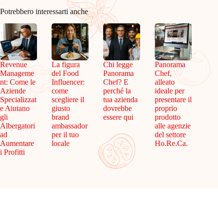
Potrebbero interessarti anche
Revenue
La figura
Chi legge
Panorama
Manageme
del Food
Panorama
Chef,
nt: Come le
Influencer:
Chef? E
alleato
Aziende
come
perché la
ideale per
Specializzat
scegliere il
tua azienda
presentare il
e Aiutano
giusto
dovrebbe
proprio
gli
brand
essere qui
prodotto
Albergatori
ambassador
alle agenzie
ad
per il tuo
del settore
Aumentare
locale
Ho.Re.Ca.
i Profitti