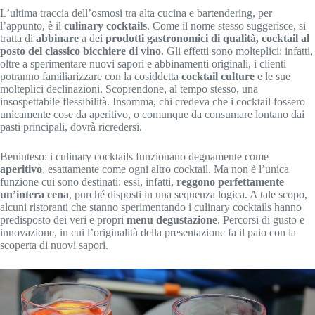
L’ultima traccia dell’osmosi tra alta cucina e bartendering, per
l’appunto, è il
culinary cocktails
. Come il nome stesso suggerisce, si
tratta di
abbinare
a dei
prodotti gastronomici di qualità,
cocktail al
posto del classico bicchiere di vino
. Gli effetti sono molteplici: infatti,
oltre a sperimentare nuovi sapori e abbinamenti originali, i clienti
potranno familiarizzare con la cosiddetta
cocktail culture
e le sue
molteplici declinazioni. Scoprendone, al tempo stesso, una
insospettabile flessibilità. Insomma, chi credeva che i cocktail fossero
unicamente cose da aperitivo, o comunque da consumare lontano dai
pasti principali, dovrà ricredersi.
Beninteso: i culinary cocktails funzionano degnamente come
aperitivo
, esattamente come ogni altro cocktail. Ma non è l’unica
funzione cui sono destinati: essi, infatti,
reggono perfettamente
un’intera cena
, purché disposti in una sequenza logica. A tale scopo,
alcuni ristoranti che stanno sperimentando i culinary cocktails hanno
predisposto dei veri e propri
menu degustazione
. Percorsi di gusto e
innovazione, in cui l’originalità della presentazione fa il paio con la
scoperta di nuovi sapori.