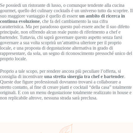
Se possiedi un ristorante di lusso, o comunque tendente alla cucina
gourmet, quello dei culinary cocktails è un universo tutto da scoprire. Il
suo maggiore vantaggio è quello di essere
un ambito di ricerca in
continua evoluzione
, che fa del cambiamento la sua cifra
caratteristica. Ma per paradosso questo può essere anche il suo difetto
principale, non offrendo alcun reale punto di riferimento a chef e
bartender. Tuttavia, chi saprà governare questo aspetto senza farsi
governare a sua volta scoprirà un’attrattiva ulteriore per il proprio
locale, e una proposta di degustazione alternativa in grado di
rappresentare, da sola, un segno di riconoscimento pressoché unico del
proprio locale.
Proprio a tale scopo, per rendere ancora più peculiare l’offerta, si
consiglia di incentivare
una stretta sinergia tra chef e bartender
.
Queste due figure professionali dovranno trovarsi a collaborare a
stretto contatto, al fine di creare piatti e cocktail “della casa” totalmente
originali. E con un menu degustazione totalmente realizzato in house e
non replicabile altrove, nessuna strada sarà preclusa.