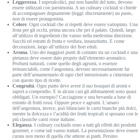
Leggerezza
. I superalcolici, pur non banditi del tutto, devono
essere utilizzati con parsimonia. A un culinary cocktail si chiede
di accompagnare degnamente (leggi: discretamente) un pasto,
non di essere protagonista.
Colore
. Ogni cocktail che si rispetti deve essere variopinto. Una
festa per gli occhi, prima ancora che per il palato. Quindi, largo
all’utilizzo di ingredienti che vanno nella medesima direzione.
Succhi ed estratti di frutta e verdura, innanzitutto. E come
decorazioni, largo all’utilizzo dei fiori eduli.
Aroma
. Uno dei maggiori punti di contatto tra un cocktail e una
pietanza deve essere dato proprio dall’elemento aromatico.
Profumi naturali, come quello degli agrumi, o essenze
irrinunciabili, come l’angostura, devono necessariamente far
parte dell’armamentario di ogni chef intenzionato a cimentarsi
con questo tipo di ricette.
Congruità
. Ogni piatto deve avere il suo bouquet di aromi e
sapori a compendio. E in alcuni casi gli abbinamenti sono quasi
obbligati. Un esempio? Cacciagione e una bevanda a base di
estratto di frutti rossi. Oppure pesce e agrumi. L’amaro
dell’angostura, invece, può bilanciare le carni bianche più dolci,
mentre la dolcezza e l’acidità dei frutti tropicali si sposano con le
più classiche carni rosse italiane.
Eleganza
. I culinary cocktails sono a tutti gli effetti dei prodotti
gourmet, e come tali vanno trattati. La presentazione deve essere
curata non meno di quella che attiene ai piatti. Persino