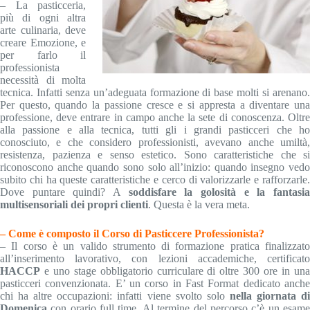
– La pasticceria,
più di ogni altra
arte culinaria, deve
creare Emozione, e
per farlo il
professionista
necessità di molta
tecnica. Infatti senza un’adeguata formazione di base molti si arenano.
Per questo, quando la passione cresce e si appresta a diventare una
professione, deve entrare in campo anche la sete di conoscenza. Oltre
alla passione e alla tecnica, tutti gli i grandi pasticceri che ho
conosciuto, e che considero professionisti, avevano anche umiltà,
resistenza, pazienza e senso estetico. Sono caratteristiche che si
riconoscono anche quando sono solo all’inizio: quando insegno vedo
subito chi ha queste caratteristiche e cerco di valorizzarle e rafforzarle.
Dove puntare quindi? A
soddisfare la golosità e la fantasi
multisensoriali dei propri clienti
. Questa è la vera meta.
– Come è composto il Corso di Pasticcere Professionista?
– Il corso è un valido strumento di formazione pratica finalizzato
all’inserimento lavorativo, con lezioni accademiche, certificato
HACCP
e uno stage obbligatorio curriculare di oltre 300 ore in una
pasticceri convenzionata. E’ un corso in Fast Format dedicato anche
chi ha altre occupazioni: infatti viene svolto solo
nella giornata d
Domenica
con orario full time. Al termine del percorso c’è un esame