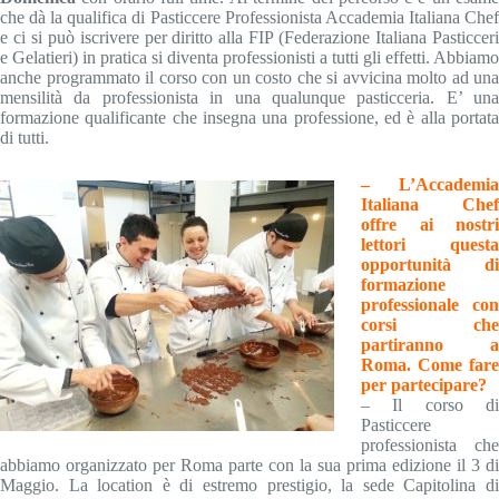
che dà la qualifica di Pasticcere Professionista Accademia Italiana Chef
e ci si può iscrivere per diritto alla FIP (Federazione Italiana Pasticceri
e Gelatieri) in pratica si diventa professionisti a tutti gli effetti. Abbiamo
anche programmato il corso con un costo che si avvicina molto ad una
mensilità da professionista in una qualunque pasticceria. E’ una
formazione qualificante che insegna una professione, ed è alla portata
di tutti.
– L’Accademia
Italiana Chef
offre ai nostri
lettori questa
opportunità di
formazione
professionale con
corsi che
partiranno a
Roma. Come fare
per partecipare?
– Il corso di
Pasticcere
professionista che
abbiamo organizzato per Roma parte con la sua prima edizione il 3 di
Maggio. La location è di estremo prestigio, la sede Capitolina di