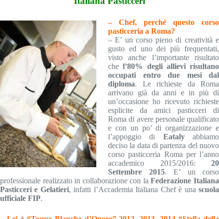
Italiana Pasticceri
–
Chef, perché questo corso
pasticceria a Roma?
– E’ un corso pieno di creatività e
gusto ed uno dei più frequentati,
visto anche l’importante risultato
che
l’80% degli allievi risultano
occupati entro due mesi dal
diploma
. Le richieste da Roma
arrivano già da anni e in più di
un’occasione ho ricevuto richieste
esplicite da amici pasticceri di
Roma di avere personale qualificato
e con un po’ di organizzazione e
l’appoggio di
Eataly
abbiam
deciso la data di partenza del nuovo
corso pasticceria Roma per l’anno
accademico 2015/2016:
20
Settembre 2015
. E’ un corso
professionale realizzato in collaborazione con la
Federazione Italian
Pasticceri e Gelatieri
, infatti l’Accademia Italiana Chef è una
scuol
ufficiale FIP
.
– Lei è “Toque Blanche d’Onore” 2012, 2013, 2014 “Stella della